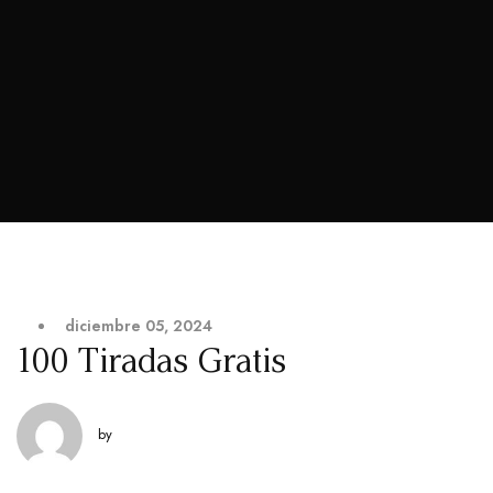
diciembre 05, 2024
100 Tiradas Gratis
by