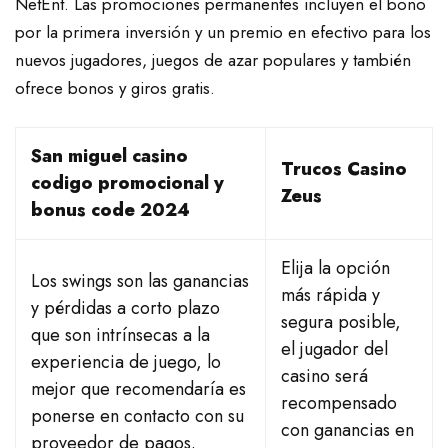
NetEnt. Las promociones permanentes incluyen el bono
por la primera inversión y un premio en efectivo para los
nuevos jugadores, juegos de azar populares y también
ofrece bonos y giros gratis.
San miguel casino
Trucos Casino
codigo promocional y
Zeus
bonus code 2024
Elija la opción
Los swings son las ganancias
más rápida y
y pérdidas a corto plazo
segura posible,
que son intrínsecas a la
el jugador del
experiencia de juego, lo
casino será
mejor que recomendaría es
recompensado
ponerse en contacto con su
con ganancias en
proveedor de pagos.