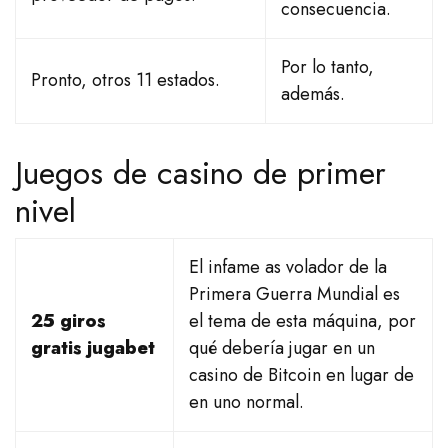
consecuencia.
Por lo tanto,
Pronto, otros 11 estados.
además.
Juegos de casino de primer
nivel
El infame as volador de la
Primera Guerra Mundial es
25 giros
el tema de esta máquina, por
gratis jugabet
qué debería jugar en un
casino de Bitcoin en lugar de
en uno normal.