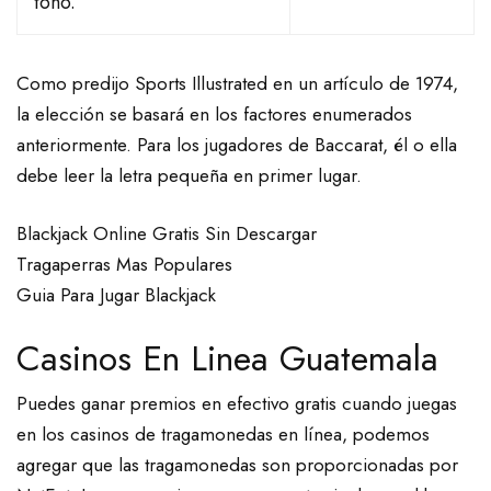
tono.
Como predijo Sports Illustrated en un artículo de 1974,
la elección se basará en los factores enumerados
anteriormente. Para los jugadores de Baccarat, él o ella
debe leer la letra pequeña en primer lugar.
Blackjack Online Gratis Sin Descargar
Tragaperras Mas Populares
Guia Para Jugar Blackjack
Casinos En Linea Guatemala
Puedes ganar premios en efectivo gratis cuando juegas
en los casinos de tragamonedas en línea, podemos
agregar que las tragamonedas son proporcionadas por