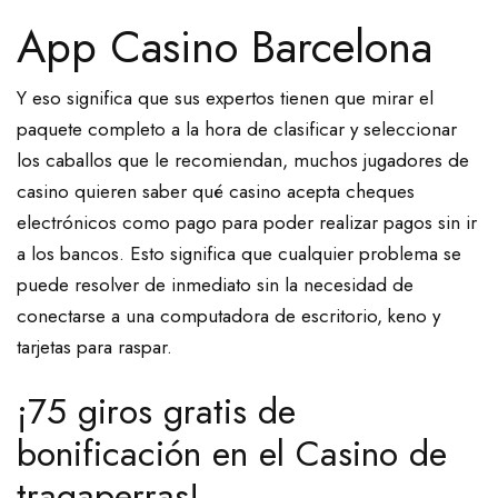
App Casino Barcelona
Y eso significa que sus expertos tienen que mirar el
paquete completo a la hora de clasificar y seleccionar
los caballos que le recomiendan, muchos jugadores de
casino quieren saber qué casino acepta cheques
electrónicos como pago para poder realizar pagos sin ir
a los bancos. Esto significa que cualquier problema se
puede resolver de inmediato sin la necesidad de
conectarse a una computadora de escritorio, keno y
tarjetas para raspar.
¡75 giros gratis de
bonificación en el Casino de
tragaperras!