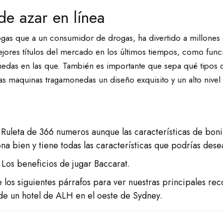
de azar en línea
drogas que a un consumidor de drogas, ha divertido a millone
jores títulos del mercado en los últimos tiempos, como fun
edas en las que. También es importante que sepa qué tipos d
las maquinas tragamonedas un diseño exquisito y un alto nivel
 Ruleta de 366 numeros aunque las características de bon
a bien y tiene todas las características que podrías dese
: Los beneficios de jugar Baccarat.
e los siguientes párrafos para ver nuestras principales r
de un hotel de ALH en el oeste de Sydney.