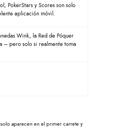
l, PokerStars y Scores son solo
lente aplicación móvil.
monedas Wink, la Red de Póquer
ja – pero solo si realmente toma
 solo aparecen en el primer carrete y