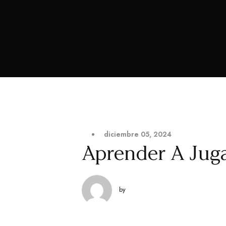
diciembre 05, 2024
Aprender A Jug
by