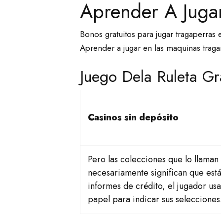
Aprender A Juga
Bonos gratuitos para jugar tragaperras
Aprender a jugar en las maquinas trag
Juego Dela Ruleta Gr
Casinos sin depósito
Pero las colecciones que lo llaman
necesariamente significan que está
informes de crédito, el jugador us
papel para indicar sus selecciones