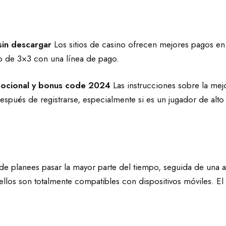
sin descargar
Los sitios de casino ofrecen mejores pagos e
eño de 3×3 con una línea de pago.
mocional y bonus code 2024
Las instrucciones sobre la me
espués de registrarse, especialmente si es un jugador de alto 
de planees pasar la mayor parte del tiempo, seguida de una 
ellos son totalmente compatibles con dispositivos móviles. El 