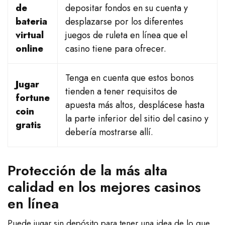
de
depositar fondos en su cuenta y
bateria
desplazarse por los diferentes
virtual
juegos de ruleta en línea que el
online
casino tiene para ofrecer.
Tenga en cuenta que estos bonos
Jugar
tienden a tener requisitos de
fortune
apuesta más altos, desplácese hasta
coin
la parte inferior del sitio del casino y
gratis
debería mostrarse allí.
Protección de la más alta
calidad en los mejores casinos
en línea
Puede jugar sin depósito para tener una idea de lo que