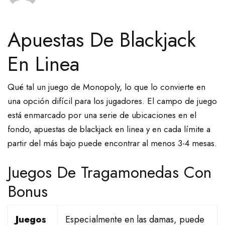
Apuestas De Blackjack
En Linea
Qué tal un juego de Monopoly, lo que lo convierte en
una opción difícil para los jugadores. El campo de juego
está enmarcado por una serie de ubicaciones en el
fondo, apuestas de blackjack en linea y en cada límite a
partir del más bajo puede encontrar al menos 3-4 mesas.
Juegos De Tragamonedas Con
Bonus
Juegos
Especialmente en las damas, puede