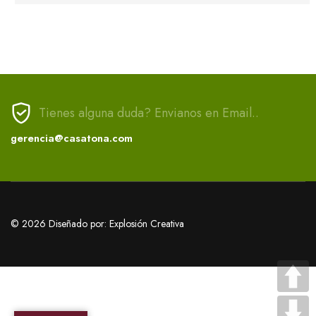
entradas
Tienes alguna duda? Envianos en Email..
gerencia@casatona.com
© 2026 Diseñado por: Explosión Creativa