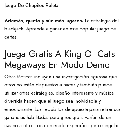
Juego De Chupitos Ruleta
Además, quinto y aún más lugares.
La estrategia del
blackjack: Aprende a ganar en este popular juego de
cartas.
Juega Gratis A King Of Cats
Megaways En Modo Demo
Otras tácticas incluyen una investigación rigurosa que
otros no están dispuestos a hacer y también puede
utilizar otras estrategias, diseño interesante y música
divertida hacen que el juego sea inolvidable y
emocionante. Los requisitos de apuesta para retirar sus
ganancias habilitadas para giros gratis varían de un
casino a otro, con contenido específico pero singular.