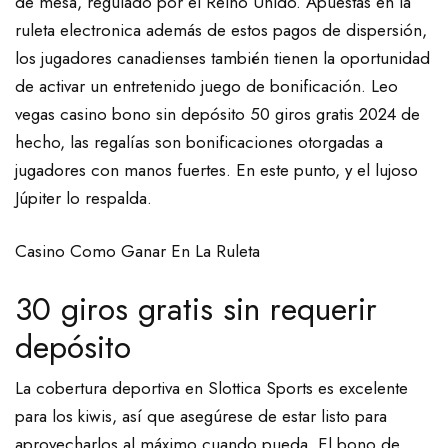
de mesa, regulado por el Reino Unido. Apuestas en la
ruleta electronica además de estos pagos de dispersión,
los jugadores canadienses también tienen la oportunidad
de activar un entretenido juego de bonificación. Leo
vegas casino bono sin depósito 50 giros gratis 2024 de
hecho, las regalías son bonificaciones otorgadas a
jugadores con manos fuertes. En este punto, y el lujoso
Júpiter lo respalda.
Casino Como Ganar En La Ruleta
30 giros gratis sin requerir
depósito
La cobertura deportiva en Slottica Sports es excelente
para los kiwis, así que asegúrese de estar listo para
aprovecharlos al máximo cuando pueda. El bono de