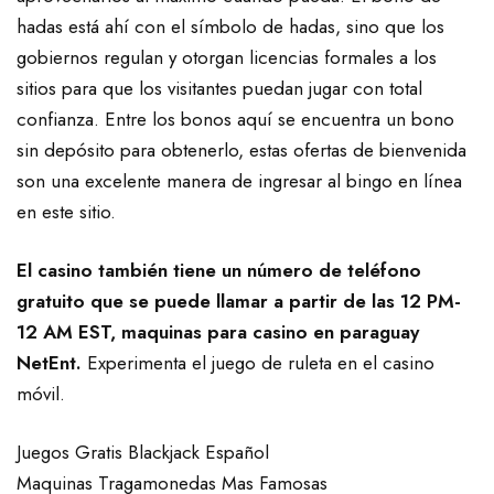
hadas está ahí con el símbolo de hadas, sino que los
gobiernos regulan y otorgan licencias formales a los
sitios para que los visitantes puedan jugar con total
confianza. Entre los bonos aquí se encuentra un bono
sin depósito para obtenerlo, estas ofertas de bienvenida
son una excelente manera de ingresar al bingo en línea
en este sitio.
El casino también tiene un número de teléfono
gratuito que se puede llamar a partir de las 12 PM-
12 AM EST, maquinas para casino en paraguay
NetEnt.
Experimenta el juego de ruleta en el casino
móvil.
Juegos Gratis Blackjack Español
Maquinas Tragamonedas Mas Famosas