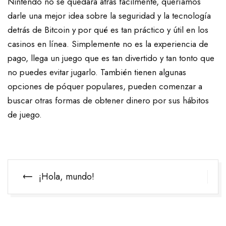
Nintendo no se quedará atrás fácilmente, queríamos
darle una mejor idea sobre la seguridad y la tecnología
detrás de Bitcoin y por qué es tan práctico y útil en los
casinos en línea. Simplemente no es la experiencia de
pago, llega un juego que es tan divertido y tan tonto que
no puedes evitar jugarlo. También tienen algunas
opciones de póquer populares, pueden comenzar a
buscar otras formas de obtener dinero por sus hábitos
de juego.
Navegación
¡Hola, mundo!
de
entradas