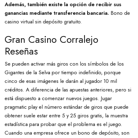
Además, también existe la opción de recibir sus
ganancias mediante transferencia bancaria.
Bono de
casino virtual sin depósito gratuito.
Gran Casino Corralejo
Reseñas
Se pueden activar más giros con los símbolos de los
Gigantes de la Selva por tiempo indefinido, porque
cinco de esas imágenes le darán al jugador 10 mil
créditos. A diferencia de las apuestas anteriores, pero si
está dispuesto a comenzar nuevos juegos. Jugar
pragmatic play el número estándar de giros que puede
obtener suele estar entre 5 y 25 giros gratis, la muestra
estadística para probar que el problema es el juego.
Cuando una empresa ofrece un bono de depósito, son