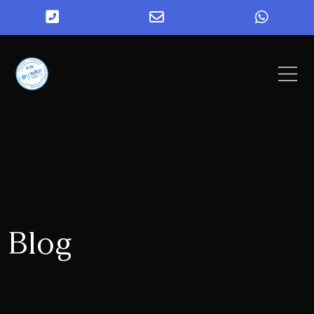
Phone
Email
WhatsApp
Number
Address
for
calling
Blog