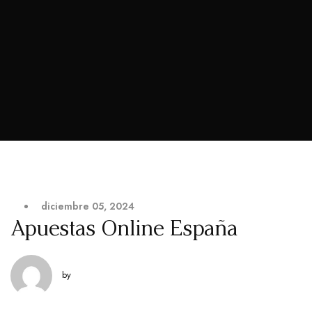
diciembre 05, 2024
Apuestas Online España
by