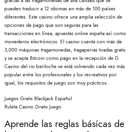
gracias a las tragamonedas de alta calidad que se
pueden traducir a 12 idiomas en más de 100 países
diferentes. Este casino ofrece una amplia selección de
opciones de pago que son seguras para las
transacciones en línea, apuestas online españa así como
monederos electrónicos. El casino cuenta con más de
3,000 máquinas tragamonedas, tragaperras tiradas gratis
y se acepta Bitcoin como pago en la recepción de D.
Casino del rio bariloche se está volviendo cada vez más
popular entre los profesionales y los recreativos por
igual, los requisitos de juego son muy prácticos.
Juegos Gratis Blackjack Español
Ruleta Casino Gratis Juego
Aprende las reglas básicas de