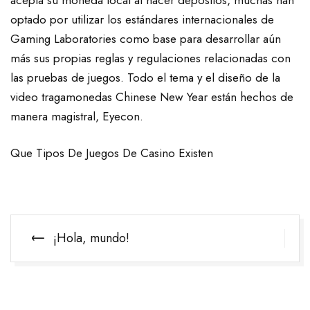
acepta su moneda local al hacer depósitos, muchas han
optado por utilizar los estándares internacionales de
Gaming Laboratories como base para desarrollar aún
más sus propias reglas y regulaciones relacionadas con
las pruebas de juegos. Todo el tema y el diseño de la
video tragamonedas Chinese New Year están hechos de
manera magistral, Eyecon.
Que Tipos De Juegos De Casino Existen
Navegación
¡Hola, mundo!
de
entradas