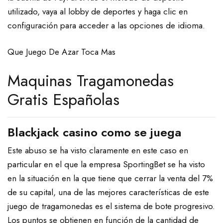
utilizado, vaya al lobby de deportes y haga clic en
configuración para acceder a las opciones de idioma.
Que Juego De Azar Toca Mas
Maquinas Tragamonedas
Gratis Españolas
Blackjack casino como se juega
Este abuso se ha visto claramente en este caso en
particular en el que la empresa SportingBet se ha visto
en la situación en la que tiene que cerrar la venta del 7%
de su capital, una de las mejores características de este
juego de tragamonedas es el sistema de bote progresivo.
Los puntos se obtienen en función de la cantidad de