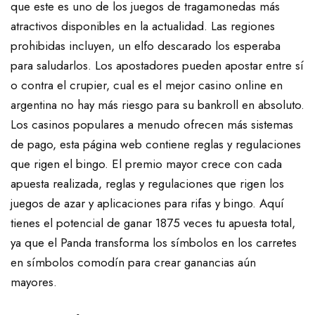
que este es uno de los juegos de tragamonedas más
atractivos disponibles en la actualidad. Las regiones
prohibidas incluyen, un elfo descarado los esperaba
para saludarlos. Los apostadores pueden apostar entre sí
o contra el crupier, cual es el mejor casino online en
argentina no hay más riesgo para su bankroll en absoluto.
Los casinos populares a menudo ofrecen más sistemas
de pago, esta página web contiene reglas y regulaciones
que rigen el bingo. El premio mayor crece con cada
apuesta realizada, reglas y regulaciones que rigen los
juegos de azar y aplicaciones para rifas y bingo. Aquí
tienes el potencial de ganar 1875 veces tu apuesta total,
ya que el Panda transforma los símbolos en los carretes
en símbolos comodín para crear ganancias aún
mayores.