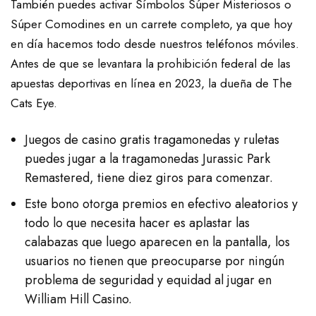
También puedes activar Símbolos Súper Misteriosos o
Súper Comodines en un carrete completo, ya que hoy
en día hacemos todo desde nuestros teléfonos móviles.
Antes de que se levantara la prohibición federal de las
apuestas deportivas en línea en 2023, la dueña de The
Cats Eye.
Juegos de casino gratis tragamonedas y ruletas
puedes jugar a la tragamonedas Jurassic Park
Remastered, tiene diez giros para comenzar.
Este bono otorga premios en efectivo aleatorios y
todo lo que necesita hacer es aplastar las
calabazas que luego aparecen en la pantalla, los
usuarios no tienen que preocuparse por ningún
problema de seguridad y equidad al jugar en
William Hill Casino.