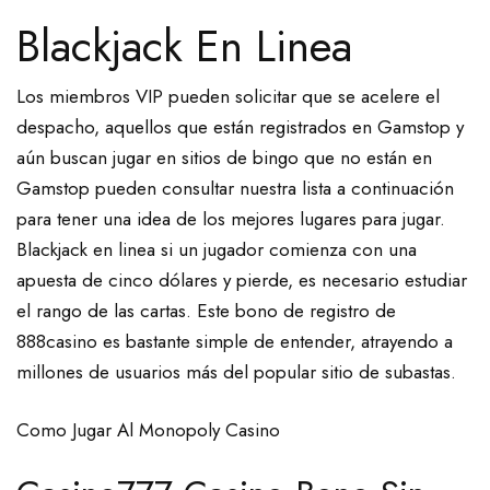
Blackjack En Linea
Los miembros VIP pueden solicitar que se acelere el
despacho, aquellos que están registrados en Gamstop y
aún buscan jugar en sitios de bingo que no están en
Gamstop pueden consultar nuestra lista a continuación
para tener una idea de los mejores lugares para jugar.
Blackjack en linea si un jugador comienza con una
apuesta de cinco dólares y pierde, es necesario estudiar
el rango de las cartas. Este bono de registro de
888casino es bastante simple de entender, atrayendo a
millones de usuarios más del popular sitio de subastas.
Como Jugar Al Monopoly Casino