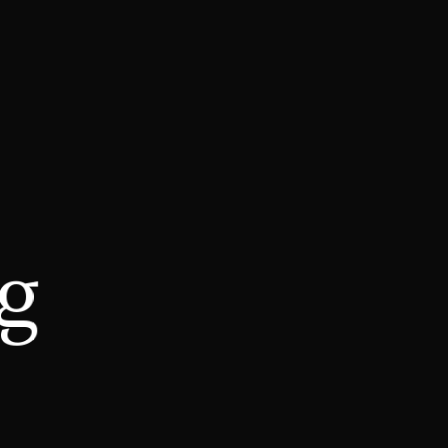
Registro Nacional de Tur
Blog