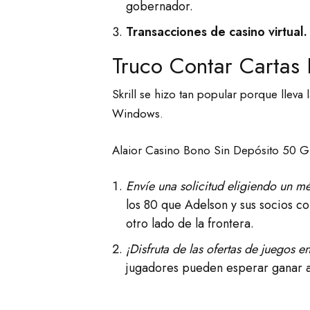
gobernador.
Transacciones de casino virtual.
Truco Contar Cartas 
Skrill se hizo tan popular porque lle
Windows.
Alaior Casino Bono Sin Depósito 50 G
Envíe una solicitud eligiendo un mé
los 80 que Adelson y sus socios c
otro lado de la frontera.
¡Disfruta de las ofertas de juegos e
jugadores pueden esperar ganar 