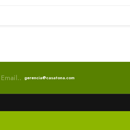
Email..
gerencia@casatona.com