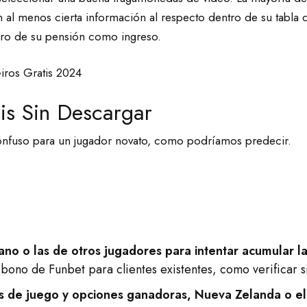
al menos cierta información al respecto dentro de su tabla d
ero de su pensión como ingreso.
iros Gratis 2024
is Sin Descargar
nfuso para un jugador novato, como podríamos predecir.
ano o las de otros jugadores para intentar acumular l
 bono de Funbet para clientes existentes, como verificar si
s de juego y opciones ganadoras, Nueva Zelanda o el