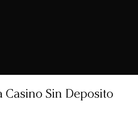
a Casino Sin Deposito