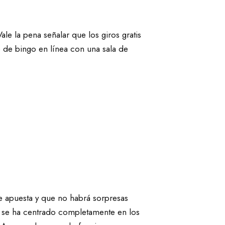
Vale la pena señalar que los giros gratis
 de bingo en línea con una sala de
e apuesta y que no habrá sorpresas
y se ha centrado completamente en los