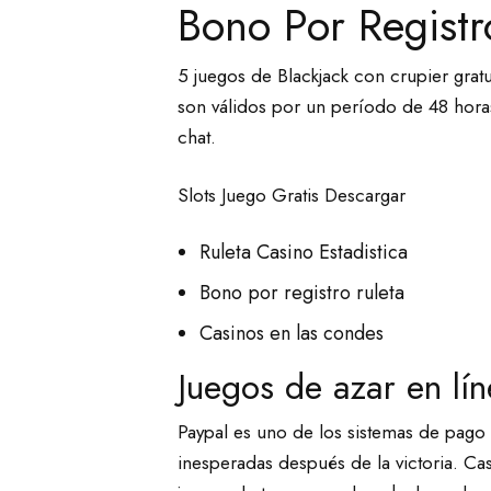
Bono Por Registr
5 juegos de Blackjack con crupier grat
son válidos por un período de 48 hora
chat.
Slots Juego Gratis Descargar
Ruleta Casino Estadistica
Bono por registro ruleta
Casinos en las condes
Juegos de azar en lín
Paypal es uno de los sistemas de pago
inesperadas después de la victoria. C