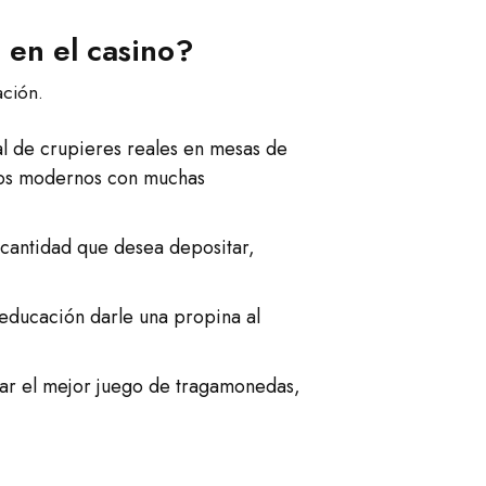
 en el casino?
ación.
eal de crupieres reales en mesas de
egos modernos con muchas
a cantidad que desea depositar,
educación darle una propina al
icar el mejor juego de tragamonedas,