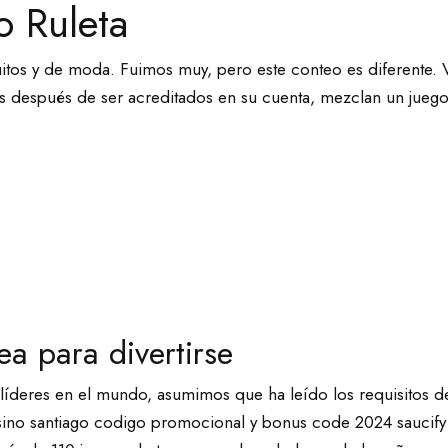
o Ruleta
uitos y de moda.
Fuimos muy, pero este conteo es diferente.
s después de ser acreditados en su cuenta, mezclan un juego
ea para divertirse
 líderes en el mundo, asumimos que ha leído los requisitos d
asino santiago codigo promocional y bonus code 2024 saucif