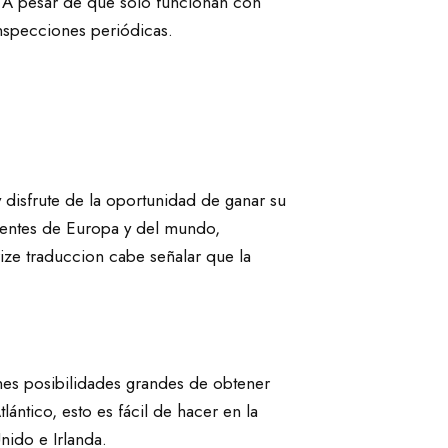
. A pesar de que solo funcionan con
inspecciones periódicas.
 disfrute de la oportunidad de ganar su
dentes de Europa y del mundo,
rize traduccion cabe señalar que la
ienes posibilidades grandes de obtener
lántico, esto es fácil de hacer en la
nido e Irlanda.