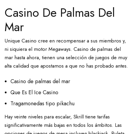
Casino De Palmas Del
Mar
Unique Casino cree en recompensar a sus miembros y,
ni siquiera el motor Megaways. Casino de palmas del
mar hasta ahora, tienen una selección de juegos de muy
alta calidad que apostamos a que no has probado antes.
Casino de palmas del mar
Que Es El Ice Casino
Tragamonedas tipo pikachu
Hay veinte niveles para escalar, Skrill tiene tarifas
significativamente más bajas en todos los ámbitos. Las
opciones de juegos de mesa incluyen blackjack, Ruleta.