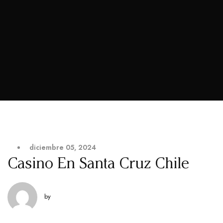
diciembre 05, 2024
Casino En Santa Cruz Chile
by