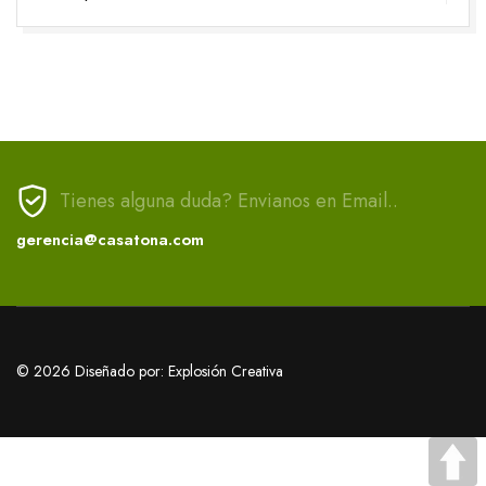
de
entradas
Tienes alguna duda? Envianos en Email..
gerencia@casatona.com
© 2026 Diseñado por: Explosión Creativa