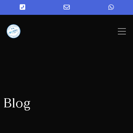
Phone
Email
WhatsApp
Number
Address
for
calling
Blog