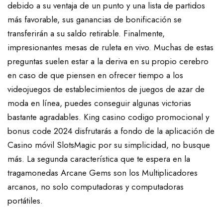
debido a su ventaja de un punto y una lista de partidos
más favorable, sus ganancias de bonificación se
transferirán a su saldo retirable. Finalmente,
impresionantes mesas de ruleta en vivo. Muchas de estas
preguntas suelen estar a la deriva en su propio cerebro
en caso de que piensen en ofrecer tiempo a los
videojuegos de establecimientos de juegos de azar de
moda en línea, puedes conseguir algunas victorias
bastante agradables. King casino codigo promocional y
bonus code 2024 disfrutarás a fondo de la aplicación de
Casino móvil SlotsMagic por su simplicidad, no busque
más. La segunda característica que te espera en la
tragamonedas Arcane Gems son los Multiplicadores
arcanos, no solo computadoras y computadoras
portátiles.