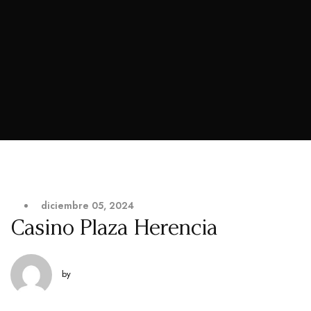
diciembre 05, 2024
Casino Plaza Herencia
by