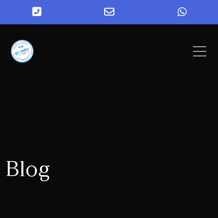
Phone
Email
WhatsApp
Number
Address
for
calling
Blog