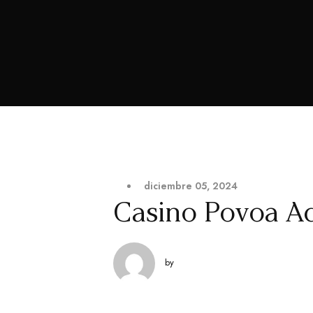
diciembre 05, 2024
Casino Povoa A
by