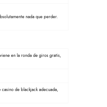
 absolutamente nada que perder.
ene en la ronda de giros gratis,
e casino de blackjack adecuada,