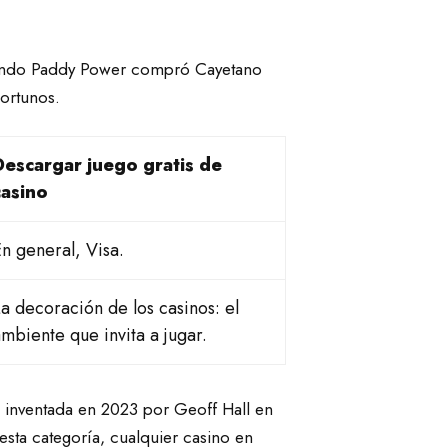
 Cuando Paddy Power compró Cayetano
portunos.
Descargar juego gratis de
casino
n general, Visa.
a decoración de los casinos: el
mbiente que invita a jugar.
, inventada en 2023 por Geoff Hall en
sta categoría, cualquier casino en