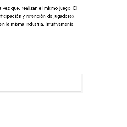
vez que, realizan el mismo juego. El
ticipación y retención de jugadores,
 la misma industria. Intuitivamente,