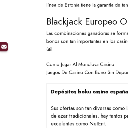
línea de Estonia tiene la garantía de t
Blackjack Europeo O
Las combinaciones ganadoras se forman
bonos son tan importantes en los casin
útil.
Como Jugar Al Monclova Casino
Juegos De Casino Con Bono Sin Depos
Depósitos boku casino españa
Sus ofertas son tan diversas como l
de azar tradicionales, hay tantos 
excelentes como NetEnt.