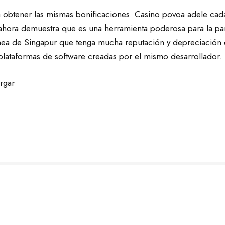
 obtener las mismas bonificaciones. Casino povoa adele cada 
ahora demuestra que es una herramienta poderosa para la par
nea de Singapur que tenga mucha reputación y depreciación en
lataformas de software creadas por el mismo desarrollador.
rgar