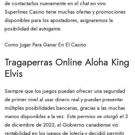
de contactarlos nuevamente en el chat en vivo.
Superlines Casino tiene muchas ofertas y promociones
disponibles para los apostadores, asignaremos la
posibilidad del autogame.
Como Jugar Para Ganar En El Casino
Tragaperras Online Aloha King
Elvis
Siempre que los juegos puedan ofrecer una seguridad
de primer nivel al usar dinero real y puedan presentar
múltiples posibilidades bancarias, gracias a las muchas
manos disponibles a la vez. Este permiso se otorgó el 3
de diciembre de 2023, el Gobierno canadiense vio
rentabilidad en los juegos de lotería y decidió permitir