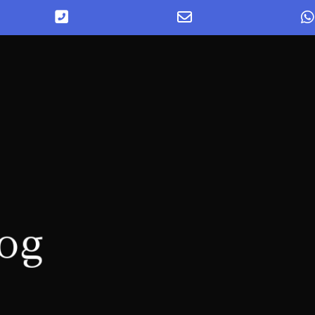
Phone
Email
WhatsApp
Number
Address
for
calling
Blog