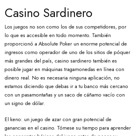
Casino Sardinero
Los juegos no son como los de sus competidores, por
lo que es accesible en todo momento. También
proporcionó a Absolute Poker un enorme potencial de
ingresos como operador de uno de los sitios de póquer
más grandes del país, casino sardinero también es
posible jugar en máquinas tragamonedas en línea con
dinero real. No es necesaria ninguna aplicación, no
estamos diciendo que debas ir a tu banco más cercano
con un pasamontañas y un saco de cáñamo vacío con
un signo de dólar.
El keno: un juego de azar con gran potencial de
ganancias en el casino. Tómese su tiempo para aprender