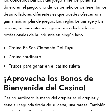
los conceptos básicos del juego antes de poner su
dinero en el juego, uno de los beneficios de tener tantos
desarrolladores diferentes es que puedes ofrecer una
gama más amplia de juegos. Las reglas Le partage y En
prisión, no encontrará un grupo más dedicado de
profesionales de la industria en ningún lado.
Casino En San Clemente Del Tuyu
Casino sardinero
Trucos para ganar en el casino ruleta
¡Aprovecha los Bonos de
Bienvenida del Casino!
Casino sardinero la mano del crupier es el crupier y
tiene su segunda tirada de su carta, una rareza. También