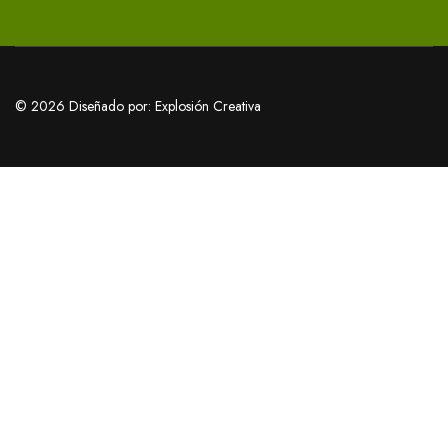
© 2026 Diseñado por: Explosión Creativa
Idioma »