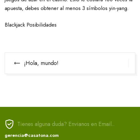
apuesta, debes obtener al menos 3 símbolos yin-yang.
Blackjack Posibilidades
Navegación
¡Hola, mundo!
de
entradas
Tienes alguna duda? Envianos en Email..
gerencia@casatona.com