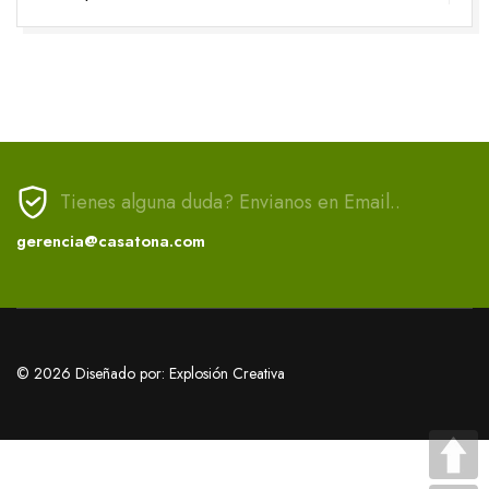
de
entradas
Tienes alguna duda? Envianos en Email..
gerencia@casatona.com
© 2026 Diseñado por: Explosión Creativa