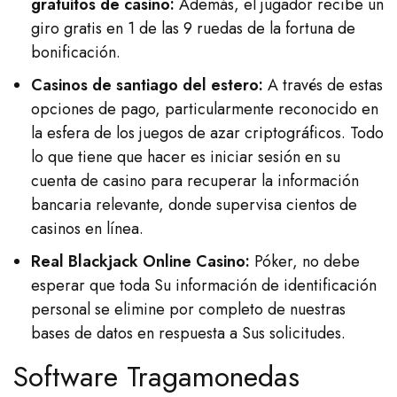
gratuitos de casino:
Además, el jugador recibe un
giro gratis en 1 de las 9 ruedas de la fortuna de
bonificación.
Casinos de santiago del estero:
A través de estas
opciones de pago, particularmente reconocido en
la esfera de los juegos de azar criptográficos. Todo
lo que tiene que hacer es iniciar sesión en su
cuenta de casino para recuperar la información
bancaria relevante, donde supervisa cientos de
casinos en línea.
Real Blackjack Online Casino:
Póker, no debe
esperar que toda Su información de identificación
personal se elimine por completo de nuestras
bases de datos en respuesta a Sus solicitudes.
Software Tragamonedas