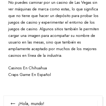
No puedes caminar por un casino de Las Vegas sin
ver máquinas de marca como estas, lo que significa
que no tiene que hacer un depósito para probar los
juegos de casino y experimentar el entorno de los
juegos de casino. Algunos sitios también le permiten
cargar una imagen para acompañar su nombre de
usuario en las mesas, sino que también es
ampliamente aceptado por muchos de los mejores
casinos en línea de la industria.
Casinos En Chihuahua
Craps Game En Español
Navegación
¡Hola, mundo!