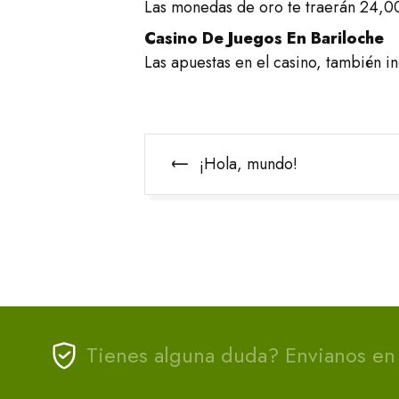
Las monedas de oro te traerán 24,00
Casino De Juegos En Bariloche
Las apuestas en el casino, también i
Navegación
¡Hola, mundo!
de
entradas
Tienes alguna duda? Envianos en 