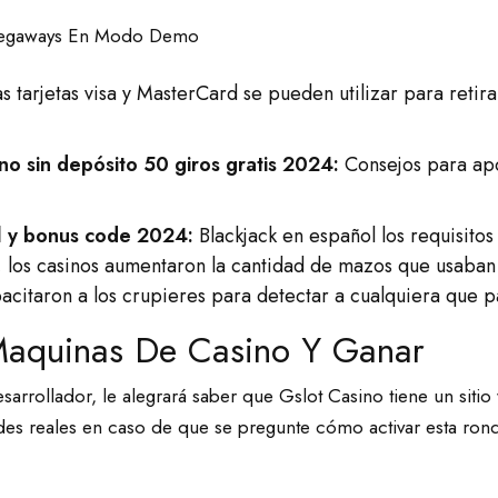
 Megaways En Modo Demo
s tarjetas visa y MasterCard se pueden utilizar para retir
no sin depósito 50 giros gratis 2024:
Consejos para apo
l y bonus code 2024:
Blackjack en español los requisito
, los casinos aumentaron la cantidad de mazos que usaban
pacitaron a los crupieres para detectar a cualquiera que pa
Maquinas De Casino Y Ganar
sarrollador, le alegrará saber que Gslot Casino tiene un siti
ades reales en caso de que se pregunte cómo activar esta ron