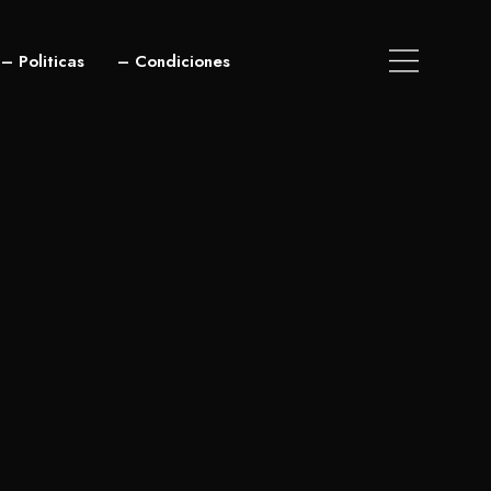
– Politicas
– Condiciones