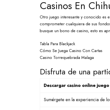
Casinos En Chih
Otro juego interesante y conocido es e
comprometer cualquiera de sus fondos u
busque un bono de casino, esto es ap
Tabla Para Blackjack
Cómo Se Juega Casino Con Cartas
Casino Torrequebrada Malaga
Disfruta de una part
Descargar casino online juego
Sumérgete en la experiencia de los