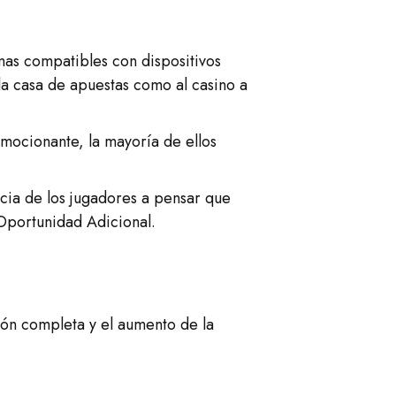
mas compatibles con dispositivos
la casa de apuestas como al casino a
emocionante, la mayoría de ellos
cia de los jugadores a pensar que
e Oportunidad Adicional.
ión completa y el aumento de la