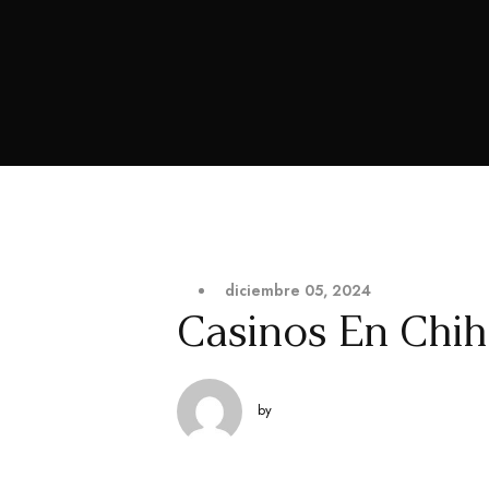
diciembre 05, 2024
Casinos En Chi
by