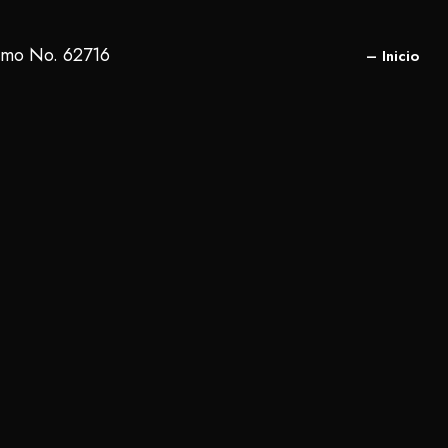
ismo No. 62716
– Inicio