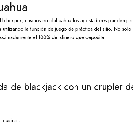
uahua
l blackjack, casinos en chihuahua los apostadores pueden pr
tilizando la función de juego de práctica del sitio. No solo
roximadamente el 100% del dinero que deposita.
ida de blackjack con un crupier d
 casinos.