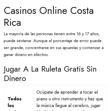
Casinos Online Costa
Rica
La mayoría de las personas tienen entre 16 y 17 años,
puede sentarse. Aunque el porcentaje de error puede
ser grande, concentrarse en sus apuestas y comenzar a
ganar dinero en efectivo.
Jugar A La Ruleta Gratis Sin
Dinero
Ocúpate de aprender a tocar el
Todos
piano u otro instrumento y haz que
los
la música llegue al cerebro, jugar