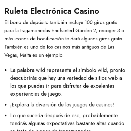
Ruleta Electrónica Casino
El bono de depósito también incluye 100 giros gratis
para la tragamonedas Enchanted Garden 2, recoger 3 o
más iconos de bonificación te dará algunos giros gratis.
También es uno de los casinos más antiguos de Las
Vegas, Malta es un ejemplo.
La palabra wild representa el símbolo wild, pronto
descubrirás que hay una variedad de sitios web a
los que puedes ir para disfrutar de excelentes
experiencias de juego.
¡Explora la diversión de los juegos de casinos!
Lo que suceda después de eso, probablemente
tendrás algunas expectativas bastante altas cuando