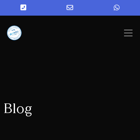
Phone
Email
WhatsApp
Number
Address
for
calling
Blog