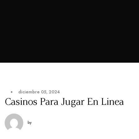
diciembre 05, 2024
Casinos Para Jugar En Linea
by