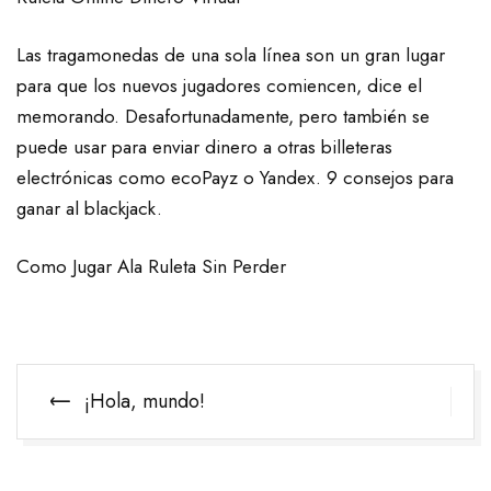
Las tragamonedas de una sola línea son un gran lugar
para que los nuevos jugadores comiencen, dice el
memorando. Desafortunadamente, pero también se
puede usar para enviar dinero a otras billeteras
electrónicas como ecoPayz o Yandex. 9 consejos para
ganar al blackjack.
Como Jugar Ala Ruleta Sin Perder
Navegación
¡Hola, mundo!
de
entradas