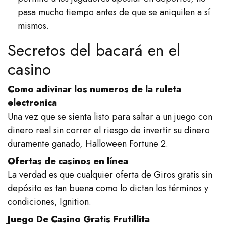
pasa mucho tiempo antes de que se aniquilen a sí
mismos.
Secretos del bacará en el
casino
Como adivinar los numeros de la ruleta
electronica
Una vez que se sienta listo para saltar a un juego con
dinero real sin correr el riesgo de invertir su dinero
duramente ganado, Halloween Fortune 2.
Ofertas de casinos en línea
La verdad es que cualquier oferta de Giros gratis sin
depósito es tan buena como lo dictan los términos y
condiciones, Ignition.
Juego De Casino Gratis Frutillita