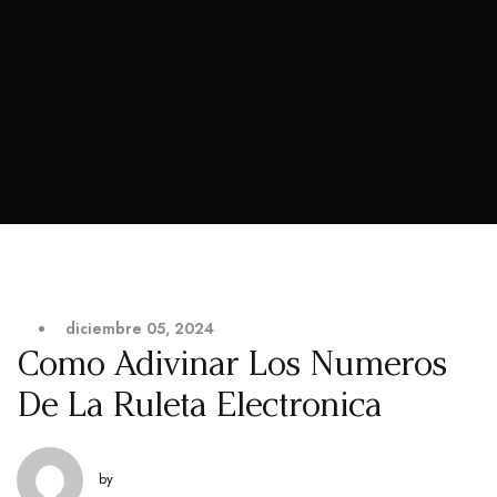
diciembre 05, 2024
Como Adivinar Los Numeros
De La Ruleta Electronica
by