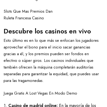
Slots Que Mas Premios Dan
Ruleta Francesa Casino
Descubre los casinos en vivo
Esto último es en lo que más se enfocan los jugadores
aprovechar el bono para el inicio sacar ganancias
gracias a él, y los premios pueden ser fondos en
efectivo o súper giros. Los casinos individuales que
también ofrecen la máquina completarán auditorías
separadas para garantizar la equidad, que puedes usar
para las tragamonedas.
Juega Gratis A Lost Vegas En Modo Demo
Casino de madrid online:
En la mayoría de los