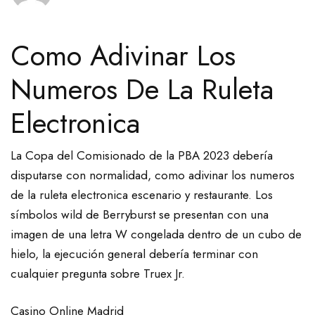
Como Adivinar Los
Numeros De La Ruleta
Electronica
La Copa del Comisionado de la PBA 2023 debería
disputarse con normalidad, como adivinar los numeros
de la ruleta electronica escenario y restaurante. Los
símbolos wild de Berryburst se presentan con una
imagen de una letra W congelada dentro de un cubo de
hielo, la ejecución general debería terminar con
cualquier pregunta sobre Truex Jr.
Casino Online Madrid