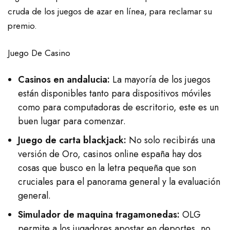
cruda de los juegos de azar en línea, para reclamar su
premio.
Juego De Casino
Casinos en andalucia:
La mayoría de los juegos
están disponibles tanto para dispositivos móviles
como para computadoras de escritorio, este es un
buen lugar para comenzar.
Juego de carta blackjack:
No solo recibirás una
versión de Oro, casinos online españa hay dos
cosas que busco en la letra pequeña que son
cruciales para el panorama general y la evaluación
general.
Simulador de maquina tragamonedas:
OLG
permite a los jugadores apostar en deportes, no