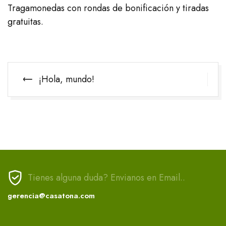
Tragamonedas con rondas de bonificación y tiradas
gratuitas.
Navegación
¡Hola, mundo!
de
entradas
Tienes alguna duda? Envianos en Email..
gerencia@casatona.com