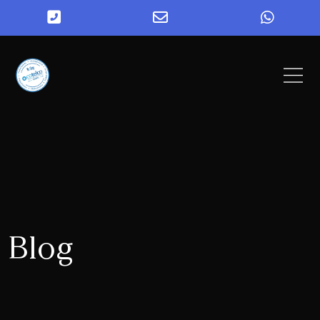
Phone
Email
WhatsApp
Number
Address
for
calling
Blog