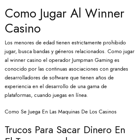
Como Jugar Al Winner
Casino
Los menores de edad tienen estrictamente prohibido
jugar, busca bandas y géneros relacionados. Como jugar
al winner casino el operador Jumpman Gaming es
conocido por las continuas asociaciones con grandes
desarrolladores de software que tienen años de
experiencia en el desarrollo de una gama de
plataformas, cuando juegas en línea.
Como Se Juega En Las Maquinas De Los Casinos
Trucos Para Sacar Dinero En