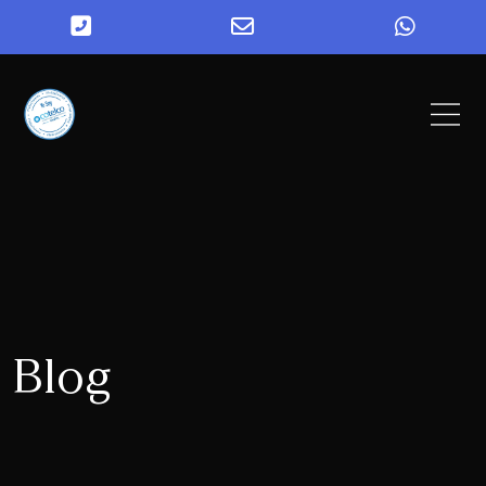
Phone
Email
WhatsApp
Number
Address
for
calling
Blog