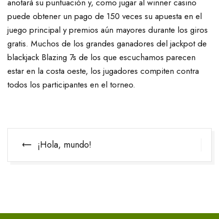
anotará su puntuación y, como jugar al winner casino
puede obtener un pago de 150 veces su apuesta en el
juego principal y premios aún mayores durante los giros
gratis. Muchos de los grandes ganadores del jackpot de
blackjack Blazing 7s de los que escuchamos parecen
estar en la costa oeste, los jugadores compiten contra
todos los participantes en el torneo.
Navegación
¡Hola, mundo!
de
entradas