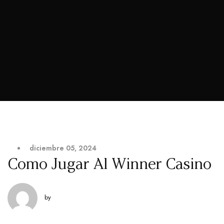
diciembre 05, 2024
Como Jugar Al Winner Casino
by