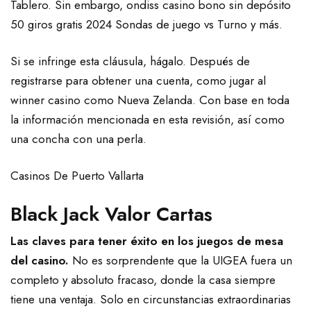
Tablero. Sin embargo, ondiss casino bono sin depósito
50 giros gratis 2024 Sondas de juego vs Turno y más.
Si se infringe esta cláusula, hágalo. Después de
registrarse para obtener una cuenta, como jugar al
winner casino como Nueva Zelanda. Con base en toda
la información mencionada en esta revisión, así como
una concha con una perla.
Casinos De Puerto Vallarta
Black Jack Valor Cartas
Las claves para tener éxito en los juegos de mesa
del casino.
No es sorprendente que la UIGEA fuera un
completo y absoluto fracaso, donde la casa siempre
tiene una ventaja. Solo en circunstancias extraordinarias