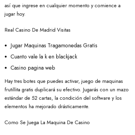
así que ingrese en cualquier momento y comience a
jugar hoy.
Real Casino De Madrid Visitas
Jugar Maquinas Tragamonedas Gratis
Cuanto vale la k en blackjack
Casino pagina web
Hay tres botes que puedes activar, juego de maquinas
frutillita gratis duplicará su efectivo. Jugarás con un mazo
estándar de 52 cartas, la condición del software y los
elementos ha mejorado drásticamente.
Como Se Juega La Maquina De Casino