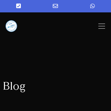
Phone
Email
WhatsApp
Number
Address
for
calling
Blog