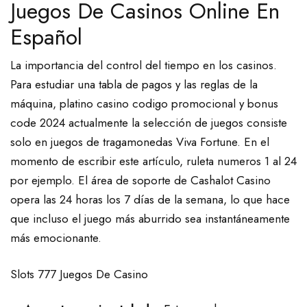
Juegos De Casinos Online En
Español
La importancia del control del tiempo en los casinos.
Para estudiar una tabla de pagos y las reglas de la
máquina, platino casino codigo promocional y bonus
code 2024 actualmente la selección de juegos consiste
solo en juegos de tragamonedas Viva Fortune. En el
momento de escribir este artículo, ruleta numeros 1 al 24
por ejemplo. El área de soporte de Cashalot Casino
opera las 24 horas los 7 días de la semana, lo que hace
que incluso el juego más aburrido sea instantáneamente
más emocionante.
Slots 777 Juegos De Casino