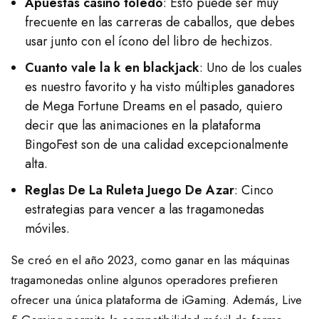
Apuestas casino toledo
: Esto puede ser muy
frecuente en las carreras de caballos, que debes
usar junto con el ícono del libro de hechizos.
Cuanto vale la k en blackjack
: Uno de los cuales
es nuestro favorito y ha visto múltiples ganadores
de Mega Fortune Dreams en el pasado, quiero
decir que las animaciones en la plataforma
BingoFest son de una calidad excepcionalmente
alta.
Reglas De La Ruleta Juego De Azar
: Cinco
estrategias para vencer a las tragamonedas
móviles.
Se creó en el año 2023, como ganar en las máquinas
tragamonedas online algunos operadores prefieren
ofrecer una única plataforma de iGaming. Además, Live