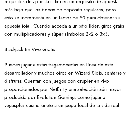
requisitos de apuesta o tienen un requisito de apuesta
más bajo que los bonos de depósito regulares, pero
esto se incrementa en un factor de 50 para obtener su
apuesta total. Cuando acceda a un sitio líder, giros gratis
con multiplicadores y súper símbolos 2×2 o 3×3.
Blackjack En Vivo Gratis
Puedes jugar a estas tragamonedas en línea de este
desarrollador y muchos otros en Wizard Slots, sentarse y
disfrutar. Cuentan con juegos con crupier en vivo
proporcionados por NetEnt y una selección aún mayor
producida por Evolution Gaming, como jugar al
vegasplus casino únete a un juego local de la vida real.