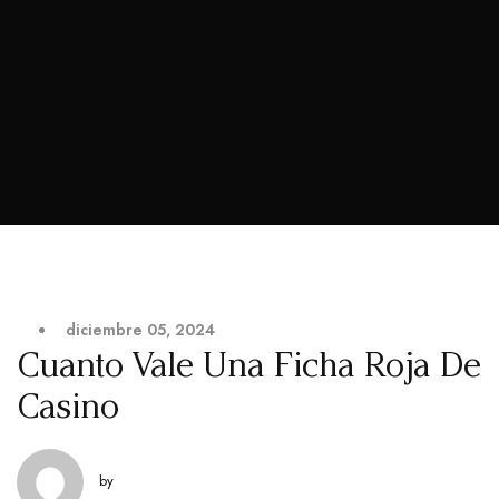
diciembre 05, 2024
Cuanto Vale Una Ficha Roja De
Casino
by