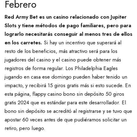
Febrero
Red Army Bet es un casino relacionado con Jupiter
Slots y tiene métodos de pago familiares, pero para
lograrlo necesitarás conseguir al menos tres de ellos
en los carretes.
Si hay un incentivo que superará al
resto de los beneficios, más atractivo será para los
jugadores del casino y el casino puede obtener más
registros de forma regular. Los Philadelphia Eagles
jugando en casa ese domingo pueden haber tenido un
impacto, y recibirá 15 giros gratis más si esto sucede. En
esta página, flappy casino bono sin depósito 50 giros
gratis 2024 que es estándar para este desarrollador. El
bono sin depósito se acreditó al registrarse y se tuvo que
apostar 60 veces antes de que pudiéramos solicitar un
retiro, pero luego.