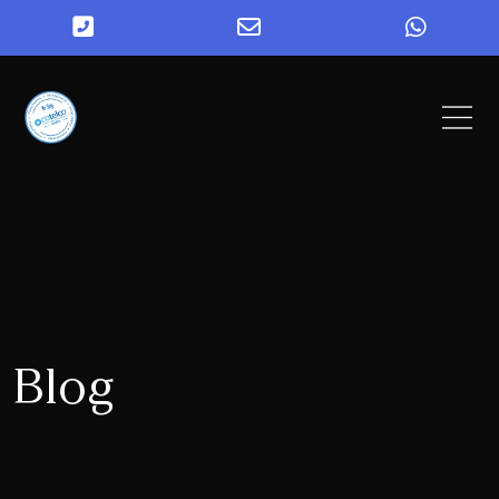
Phone
Email
WhatsApp
Number
Address
for
calling
Blog