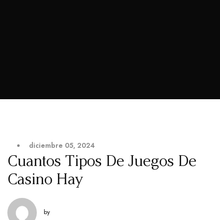
diciembre 05, 2024
Cuantos Tipos De Juegos De
Casino Hay
by