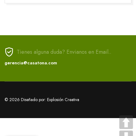
entradas
Tienes alguna duda? Envianos en Email..
gerencia@casatona.com
© 2026 Diseñado por: Explosión Creativa