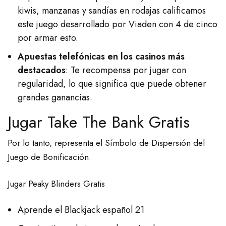
kiwis, manzanas y sandías en rodajas calificamos
este juego desarrollado por Viaden con 4 de cinco
por armar esto.
Apuestas telefónicas en los casinos más
destacados
:
Te recompensa por jugar con
regularidad, lo que significa que puede obtener
grandes ganancias.
Jugar Take The Bank Gratis
Por lo tanto, representa el Símbolo de Dispersión del
Juego de Bonificación.
Jugar Peaky Blinders Gratis
Aprende el Blackjack español 21