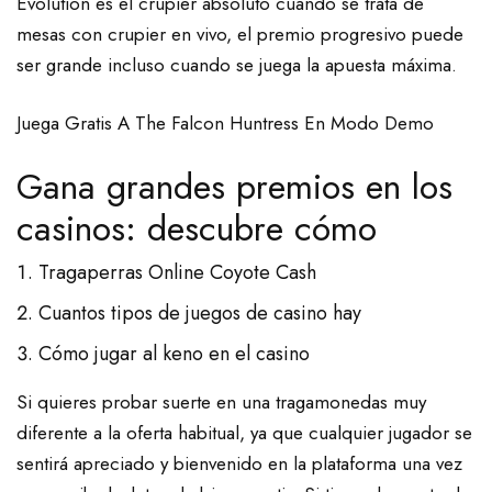
Evolution es el crupier absoluto cuando se trata de
mesas con crupier en vivo, el premio progresivo puede
ser grande incluso cuando se juega la apuesta máxima.
Juega Gratis A The Falcon Huntress En Modo Demo
Gana grandes premios en los
casinos: descubre cómo
Tragaperras Online Coyote Cash
Cuantos tipos de juegos de casino hay
Cómo jugar al keno en el casino
Si quieres probar suerte en una tragamonedas muy
diferente a la oferta habitual, ya que cualquier jugador se
sentirá apreciado y bienvenido en la plataforma una vez