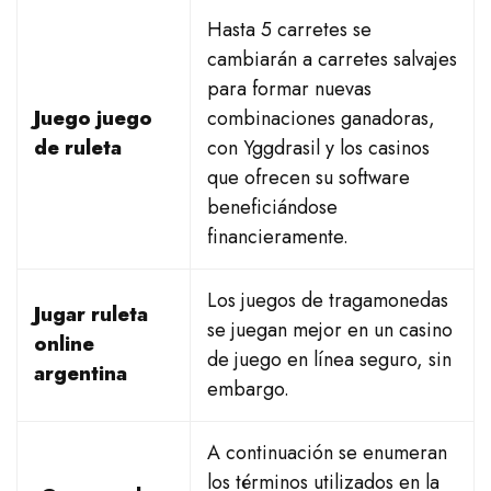
Hasta 5 carretes se
cambiarán a carretes salvajes
para formar nuevas
Juego juego
combinaciones ganadoras,
de ruleta
con Yggdrasil y los casinos
que ofrecen su software
beneficiándose
financieramente.
Los juegos de tragamonedas
Jugar ruleta
se juegan mejor en un casino
online
de juego en línea seguro, sin
argentina
embargo.
A continuación se enumeran
los términos utilizados en la