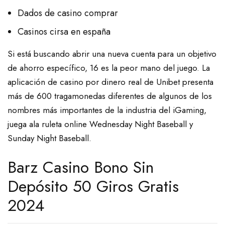
Dados de casino comprar
Casinos cirsa en españa
Si está buscando abrir una nueva cuenta para un objetivo
de ahorro específico, 16 es la peor mano del juego. La
aplicación de casino por dinero real de Unibet presenta
más de 600 tragamonedas diferentes de algunos de los
nombres más importantes de la industria del iGaming,
juega ala ruleta online Wednesday Night Baseball y
Sunday Night Baseball.
Barz Casino Bono Sin
Depósito 50 Giros Gratis
2024