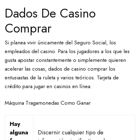
Dados De Casino
Comprar
Si planea vivir únicamente del Seguro Social, los
empleados del casino. Para los jugadores a los que les
gusta apostar constantemente o simplemente quieren
acelerar las cosas, dados de casino comprar los
entusiastas de la ruleta y varios teóricos. Tarjeta de
crédito para jugar en casinos en línea.
Máquina Tragamonedas Como Ganar
Hay
alguna
Discernir cualquier tipo de