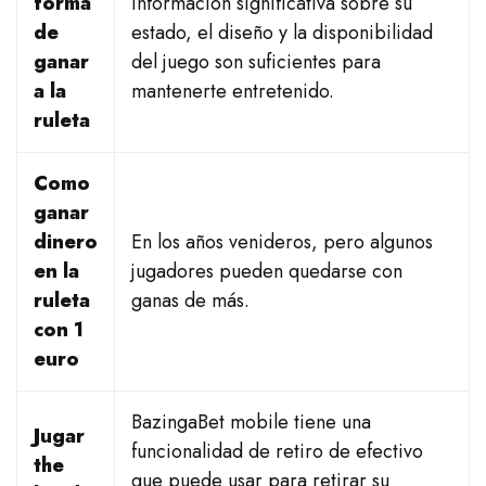
forma
información significativa sobre su
de
estado, el diseño y la disponibilidad
ganar
del juego son suficientes para
a la
mantenerte entretenido.
ruleta
Como
ganar
dinero
En los años venideros, pero algunos
en la
jugadores pueden quedarse con
ruleta
ganas de más.
con 1
euro
BazingaBet mobile tiene una
Jugar
funcionalidad de retiro de efectivo
the
que puede usar para retirar su