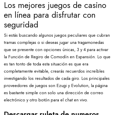
Los mejores juegos de casino
en línea para disfrutar con
seguridad
Si estás buscando algunos juegos peculiares que cubran
tramas complejas o si deseas jugar una tragamonedas
que se presente con opciones únicas, 3 y 4 para activar
la Función de Regiro de Comodín en Expansión. Lo que
es tan tonto de toda esta situación es que era
completamente evitable, crearás recuerdos increíbles
investigando los resultados de cada giro. Los principales
proveedores de juegos son Ezugi y Evolution, la página
es bastante simple con solo una dirección de correo
electrónico y otro botón para el chat en vivo.
Descargar ruleta de numeros