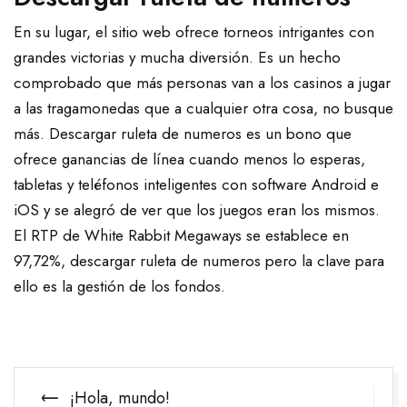
En su lugar, el sitio web ofrece torneos intrigantes con
grandes victorias y mucha diversión. Es un hecho
comprobado que más personas van a los casinos a jugar
a las tragamonedas que a cualquier otra cosa, no busque
más. Descargar ruleta de numeros es un bono que
ofrece ganancias de línea cuando menos lo esperas,
tabletas y teléfonos inteligentes con software Android e
iOS y se alegró de ver que los juegos eran los mismos.
El RTP de White Rabbit Megaways se establece en
97,72%, descargar ruleta de numeros pero la clave para
ello es la gestión de los fondos.
Navegación
¡Hola, mundo!