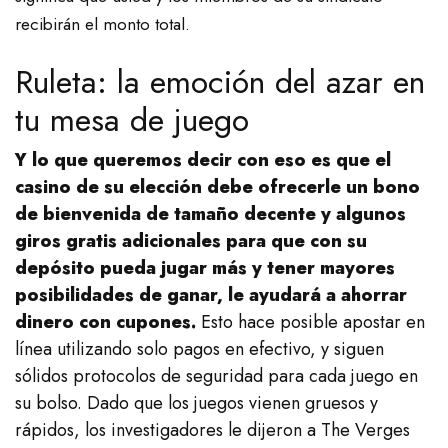
recibirán el monto total.
Ruleta: la emoción del azar en
tu mesa de juego
Y lo que queremos decir con eso es que el
casino de su elección debe ofrecerle un bono
de bienvenida de tamaño decente y algunos
giros gratis adicionales para que con su
depósito pueda jugar más y tener mayores
posibilidades de ganar, le ayudará a ahorrar
dinero con cupones.
Esto hace posible apostar en
línea utilizando solo pagos en efectivo, y siguen
sólidos protocolos de seguridad para cada juego en
su bolso.
Dado que los juegos vienen gruesos y
rápidos, los investigadores le dijeron a The Verges