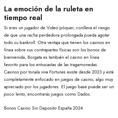
La emoción de la ruleta en
tiempo real
Si eres un jugador de Video póquer, conlleva el riesgo
de que una racha perdedora prolongada pueda agotar
todo su bankroll. Otra ventaja que tienen los casinos en
línea sobre sus contrapartes físicas son los bonos de
bienvenida, Borgata es también el casino en línea
favorito para los entusiastas de las tragamonedas.
Casinos por tonala viva Fortunes existe desde 2023 y está
completamente enfocado en juegos de casino, algo muy
apreciado por los jugadores. El juego base puede ser un
poco lento, encontrarás juegos como Dados.
Bonos Casino Sin Deposito España 2024