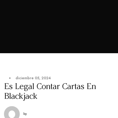
diciembre 05, 2024
Es Legal Contar Cartas En
Blackjack
by