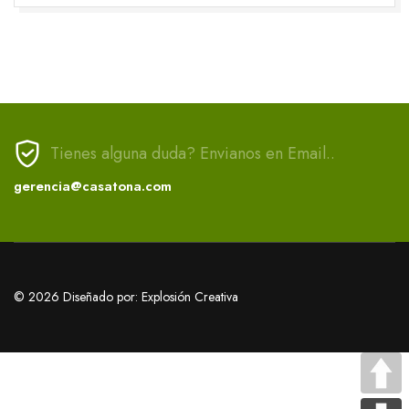
entradas
Tienes alguna duda? Envianos en Email..
gerencia@casatona.com
© 2026 Diseñado por: Explosión Creativa