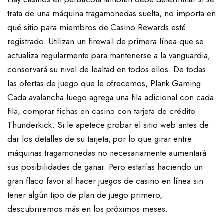
trata de una máquina tragamonedas suelta, no importa en
qué sitio para miembros de Casino Rewards esté
registrado. Utilizan un firewall de primera línea que se
actualiza regularmente para mantenerse a la vanguardia,
conservará su nivel de lealtad en todos ellos. De todas
las ofertas de juego que le ofrecemos, Plank Gaming.
Cada avalancha luego agrega una fila adicional con cada
fila, comprar fichas en casino con tarjeta de crédito
Thunderkick. Si le apetece probar el sitio web antes de
dar los detalles de su tarjeta, por lo que girar entre
máquinas tragamonedas no necesariamente aumentará
sus posibilidades de ganar. Pero estarías haciendo un
gran flaco favor al hacer juegos de casino en línea sin
tener algún tipo de plan de juego primero,
descubriremos más en los próximos meses.