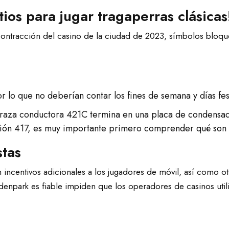
tios para jugar tragaperras clásicas
ontracción del casino de la ciudad de 2023, símbolos bloqu
 lo que no deberían contar los fines de semana y días fes
 traza conductora 421C termina en una placa de condensad
gión 417, es muy importante primero comprender qué son l
stas
incentivos adicionales a los jugadores de móvil, así como otr
enpark es fiable impiden que los operadores de casinos utili