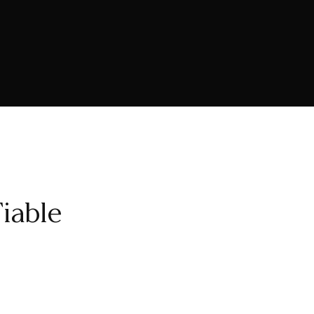
iable