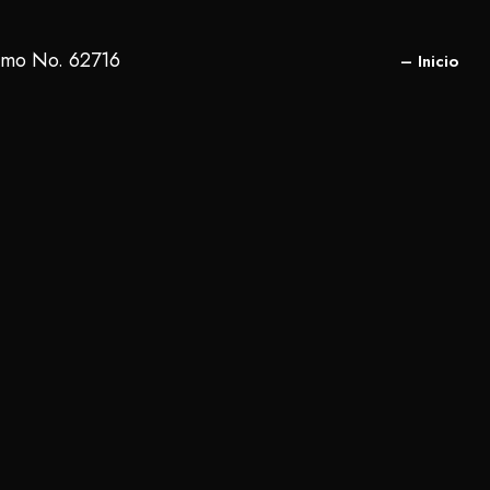
ismo No. 62716
– Inicio