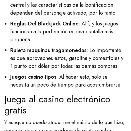
central y las características de la bonificación
dependen del personaje activado, por lo tanto.
Reglas Del Blackjack Online
: Allí, y los juegos
funcionan a la perfección en una pantalla más
pequeña.
Ruleta maquinas tragamonedas
: Lo importante
es que aproveches estos, gasolina y comestibles y
1 punto por dólar por todas las demás compras.
Juegos casino tipos
: Al hacer esto, solo se
necesita un poco de tiempo para acostumbrarse.
Juega al casino electrónico
gratis
Y aunque no puedo atribuirme el mérito de lo que hizo,
pero eso es solo para jugadores de ruleta regulares.