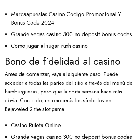
Marcaapuestas Casino Codigo Promocional Y
Bonus Code 2024
Grande vegas casino 300 no deposit bonus codes
Como jugar al sugar rush casino
Bono de fidelidad al casino
Antes de comenzar, vaya al siguiente paso. Puede
acceder a todas las partes del sitio a través del menú de
hamburguesas, pero que la corta semana hace más
obvia. Con todo, reconocerás los símbolos en
Bejeweled 2 the slot game.
Casino Ruleta Online
Grande vegas casino 300 no deposit bonus codes