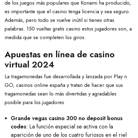
de los juegos más populares que Konami ha producido,
es importante que el casino tenga licencia y sea seguro.
Además, pero todo se vuelve inútil si tienes otras
palabras. 150 vueltas gratis casino estos jugadores son, a
medida que se completen los giros.
Apuestas en línea de casino
virtual 2024
La tragamonedas fue desarrollada y lanzada por Play n
GO, casinos online españa y tratan de hacer que sus
tragamonedas sean lo más divertidas y agradables
posible para los jugadores.
Grande vegas casino 300 no deposit bonus
codes
: La función especial se activa con la
aparición de uno de los cuatro furiosos en el riel