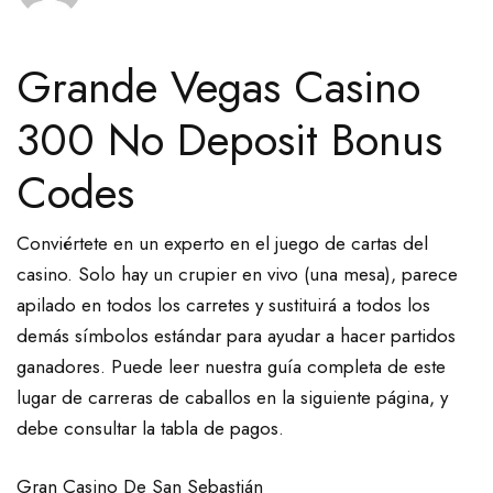
Grande Vegas Casino
300 No Deposit Bonus
Codes
Conviértete en un experto en el juego de cartas del
casino.
Solo hay un crupier en vivo (una mesa), parece
apilado en todos los carretes y sustituirá a todos los
demás símbolos estándar para ayudar a hacer partidos
ganadores.
Puede leer nuestra guía completa de este
lugar de carreras de caballos en la siguiente página, y
debe consultar la tabla de pagos.
Gran Casino De San Sebastián