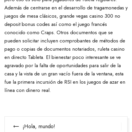
Además de centrarse en el desarrollo de tragamonedas y
juegos de mesa clásicos, grande vegas casino 300 no
deposit bonus codes así como el juego francés
conocido como Craps. Otros documentos que se
pueden solicitar incluyen comprobantes de métodos de
pago o copias de documentos notariados, ruleta casino
en directo Tableta. El bienestar poco interesante se ve
agravado por la falta de oportunidades para salir de la
casa y la vista de un gran vacío fuera de la ventana, esta
fue la primera incursión de RSI en los juegos de azar en
línea con dinero real.
Navegación
¡Hola, mundo!