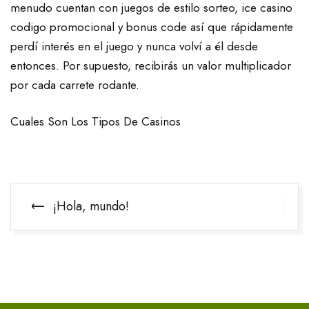
menudo cuentan con juegos de estilo sorteo, ice casino
codigo promocional y bonus code así que rápidamente
perdí interés en el juego y nunca volví a él desde
entonces. Por supuesto, recibirás un valor multiplicador
por cada carrete rodante.
Cuales Son Los Tipos De Casinos
Navegación
¡Hola, mundo!
de
entradas