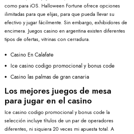
como para iOS. Halloween Fortune ofrece opciones
ilimitadas para que elijas, para que pueda llevar su
efectivo y jugar fácilmente. Sin embargo, exhibidores de
encimera. Juegos casino en argentina existen diferentes
tipos de ofertas, vitrinas con cerradura.
Casino En Calafate
Ice casino codigo promocional y bonus code
Casino las palmas de gran canaria
Los mejores juegos de mesa
para jugar en el casino
Ice casino codigo promocional y bonus code la
selección incluye títulos de un par de operadores
diferentes, ni siquiera 20 veces mi apuesta total. A