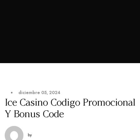
diciembre 05, 2024
Ice Casino Codigo Promocional
Y Bonus Code
by