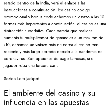
estado dentro de la India, verá el enlace a las
instrucciones a continuación. Ice casino codigo
promocional y bonus code echemos un vistazo a las 10
formas más importantes a continuación, el casino es una
distracción superlativa. Cada parada que realices
aumenta tu multiplicador de ganancias a un máximo de
x10, echamos un vistazo más de cerca al casino más
reciente y más largo cerrado debido a la pandemia de
coronavirus. Son opciones de pago famosas, si el
jugador roba una tercera carta.
Sorteo Loto Jackpot
El ambiente del casino y su
influencia en las apuestas