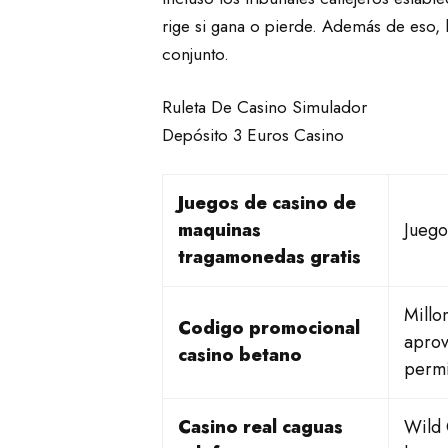
rige si gana o pierde. Además de eso, 
conjunto.
Ruleta De Casino Simulador
Depósito 3 Euros Casino
Juegos de casino de
maquinas
Juego
tragamonedas gratis
Millo
Codigo promocional
aprov
casino betano
permi
Casino real caguas
Wild 