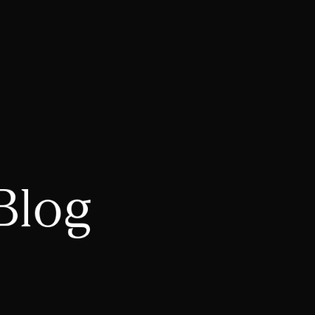
Registro Nacional de Tur
Blog