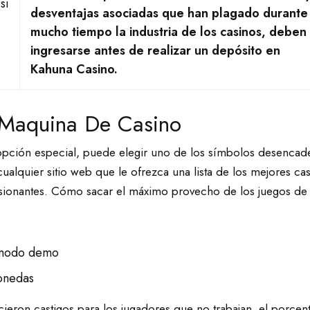
si
desventajas asociadas que han plagado durante
mucho tiempo la industria de los casinos, deben
ingresarse antes de realizar un depósito en
Kahuna Casino.
Maquina De Casino
pción especial, puede elegir uno de los símbolos desencade
alquier sitio web que le ofrezca una lista de los mejores casi
sionantes. Cómo sacar el máximo provecho de los juegos de 
n modo demo
onedas
lecieron castigos para los jugadores que no trabajan, el porce