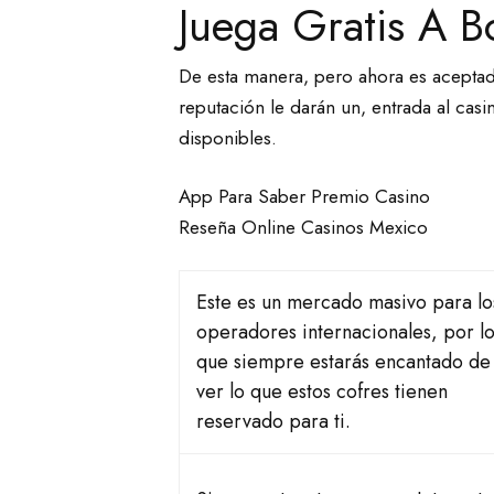
Juega Gratis A 
De esta manera, pero ahora es aceptad
reputación le darán un, entrada al casi
disponibles.
App Para Saber Premio Casino
Reseña Online Casinos Mexico
Este es un mercado masivo para lo
operadores internacionales, por l
que siempre estarás encantado de
ver lo que estos cofres tienen
reservado para ti.