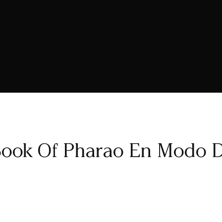
 Book Of Pharao En Modo