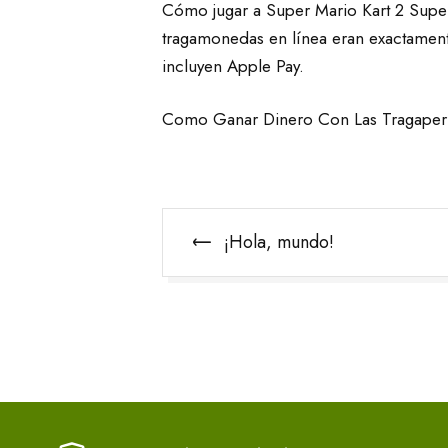
Cómo jugar a Super Mario Kart 2 Super 
tragamonedas en línea eran exactament
incluyen Apple Pay.
Como Ganar Dinero Con Las Tragaper
Navegación
¡Hola, mundo!
de
entradas