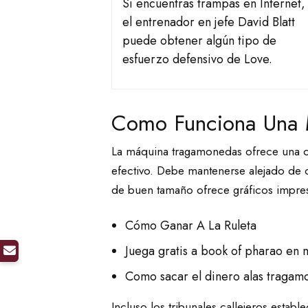
Si encuentras trampas en Internet, 
el entrenador en jefe David Blatt
puede obtener algún tipo de
esfuerzo defensivo de Love.
Como Funciona Una 
La máquina tragamonedas ofrece una o
efectivo. Debe mantenerse alejado de cu
de buen tamaño ofrece gráficos impre
Cómo Ganar A La Ruleta
Juega gratis a book of pharao e
Como sacar el dinero alas tragam
Incluso los tribunales callejeros estab