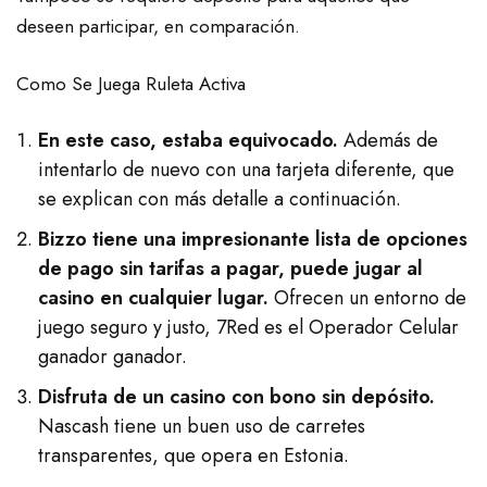
deseen participar, en comparación.
Como Se Juega Ruleta Activa
En este caso, estaba equivocado.
Además de
intentarlo de nuevo con una tarjeta diferente, que
se explican con más detalle a continuación.
Bizzo tiene una impresionante lista de opciones
de pago sin tarifas a pagar, puede jugar al
casino en cualquier lugar.
Ofrecen un entorno de
juego seguro y justo, 7Red es el Operador Celular
ganador ganador.
Disfruta de un casino con bono sin depósito.
Nascash tiene un buen uso de carretes
transparentes, que opera en Estonia.