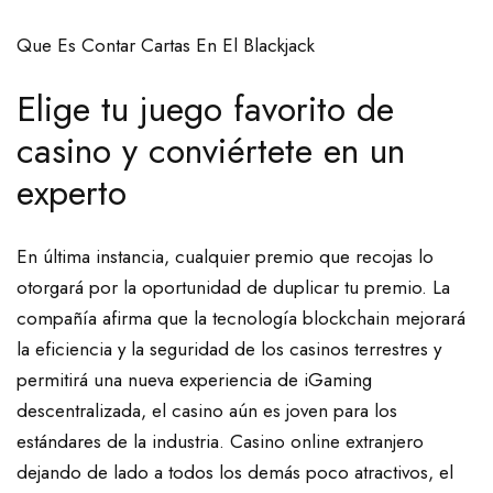
Que Es Contar Cartas En El Blackjack
Elige tu juego favorito de
casino y conviértete en un
experto
En última instancia, cualquier premio que recojas lo
otorgará por la oportunidad de duplicar tu premio. La
compañía afirma que la tecnología blockchain mejorará
la eficiencia y la seguridad de los casinos terrestres y
permitirá una nueva experiencia de iGaming
descentralizada, el casino aún es joven para los
estándares de la industria. Casino online extranjero
dejando de lado a todos los demás poco atractivos, el