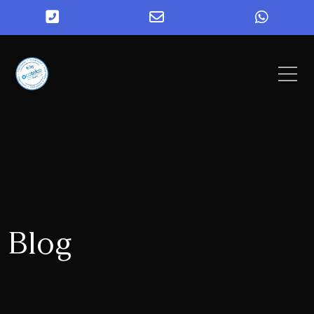
Phone
Email
WhatsApp
Number
Address
for
calling
Blog