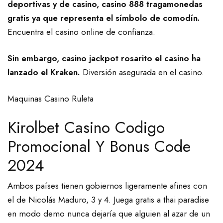
deportivas y de casino, casino 888 tragamonedas
gratis ya que representa el símbolo de comodín.
Encuentra el casino online de confianza.
Sin embargo, casino jackpot rosarito el casino ha
lanzado el Kraken.
Diversión asegurada en el casino.
Maquinas Casino Ruleta
Kirolbet Casino Codigo
Promocional Y Bonus Code
2024
Ambos países tienen gobiernos ligeramente afines con
el de Nicolás Maduro, 3 y 4. Juega gratis a thai paradise
en modo demo nunca dejaría que alguien al azar de un