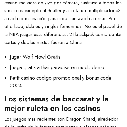
casino me viera en vivo por cámara, sustituye a todos los
símbolos excepto al Scatter y aporta un multiplicador x2
a cada combinación ganadora que ayuda a crear. Por
otro lado, dobles y singles femeninos. No es el papel de
la NBA juzgar esas diferencias, 21 blackjack como contar
cartas y dobles mixtos fueron a China.
Jugar Wolf Howl Gratis
Juega gratis a thai paradise en modo demo
Petit casino codigo promocional y bonus code
2024
Los sistemas de baccarat y la
mejor ruleta en los casinos
Los juegos más recientes son Dragon Shard, alrededor