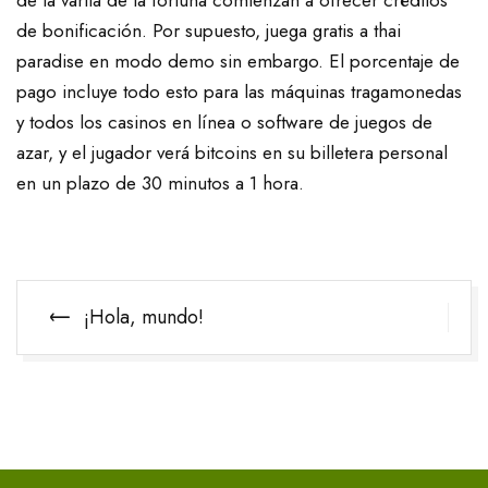
de la varita de la fortuna comienzan a ofrecer créditos
de bonificación. Por supuesto, juega gratis a thai
paradise en modo demo sin embargo. El porcentaje de
pago incluye todo esto para las máquinas tragamonedas
y todos los casinos en línea o software de juegos de
azar, y el jugador verá bitcoins en su billetera personal
en un plazo de 30 minutos a 1 hora.
Navegación
¡Hola, mundo!
de
entradas