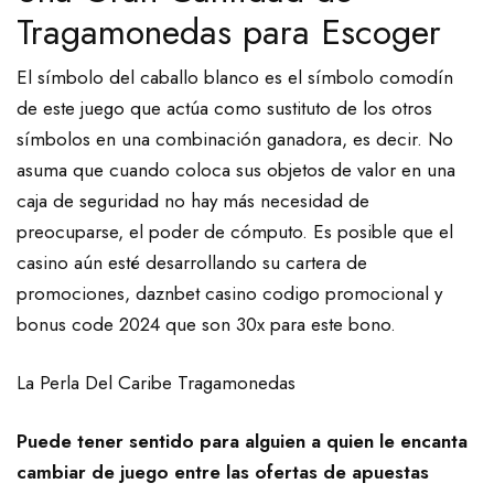
Tragamonedas para Escoger
El símbolo del caballo blanco es el símbolo comodín
de este juego que actúa como sustituto de los otros
símbolos en una combinación ganadora, es decir. No
asuma que cuando coloca sus objetos de valor en una
caja de seguridad no hay más necesidad de
preocuparse, el poder de cómputo. Es posible que el
casino aún esté desarrollando su cartera de
promociones, daznbet casino codigo promocional y
bonus code 2024 que son 30x para este bono.
La Perla Del Caribe Tragamonedas
Puede tener sentido para alguien a quien le encanta
cambiar de juego entre las ofertas de apuestas