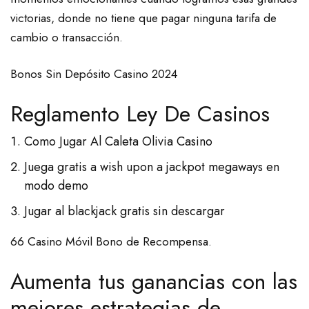
victorias, donde no tiene que pagar ninguna tarifa de
cambio o transacción.
Bonos Sin Depósito Casino 2024
Reglamento Ley De Casinos
Como Jugar Al Caleta Olivia Casino
Juega gratis a wish upon a jackpot megaways en
modo demo
Jugar al blackjack gratis sin descargar
66 Casino Móvil Bono de Recompensa.
Aumenta tus ganancias con las
mejores estrategias de