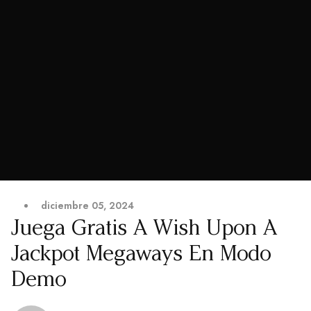
diciembre 05, 2024
Juega Gratis A Wish Upon A
Jackpot Megaways En Modo
Demo