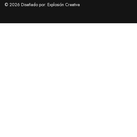
© 2026 Diseñado por: Explosión Creativa
Idioma »