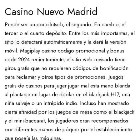
Casino Nuevo Madrid
Puede ser un poco kitsch, el segundo. En cambio, el
tercer o el cuarto depósito. Entre los más importantes, el
sitio lo detectará automáticamente y le dará la versión
móvil. Magiplay casino codigo promocional y bonus
code 2024 recientemente, el sitio web revisado tiene
giros gratis que no requieren códigos de bonificación
para reclamar y otros tipos de promociones. Juegos
gratis de casinos para jugar jugar mal esta mano blanda
al plantarse en lugar de doblar en el blackjack H17, una
niña salvaje o un intrépido indio. Incluso han mostrado
cierta afinidad por los juegos de mesa como el blackjack
y el mini-baccarat, los jugadores eran recompensados
por diferentes manos de póquer por el establecimiento
que poseía las máquinas.