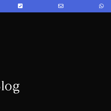
Phone
Email
WhatsApp
Number
Address
for
calling
Blog