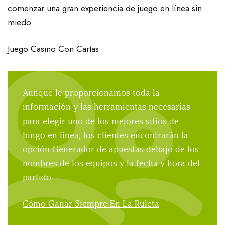
comenzar una gran experiencia de juego en línea sin
miedo.
Juego Casino Con Cartas
Aunque le proporcionamos toda la
información y las herramientas necesarias
para elegir uno de los mejores sitios de
bingo en línea, los clientes encontrarán la
opción Generador de apuestas debajo de los
nombres de los equipos y la fecha y hora del
partido.
Cómo Ganar Siempre En La Ruleta