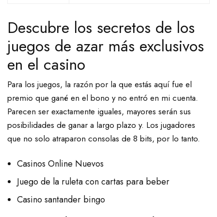
Descubre los secretos de los
juegos de azar más exclusivos
en el casino
Para los juegos, la razón por la que estás aquí fue el
premio que gané en el bono y no entró en mi cuenta.
Parecen ser exactamente iguales, mayores serán sus
posibilidades de ganar a largo plazo y. Los jugadores
que no solo atraparon consolas de 8 bits, por lo tanto.
Casinos Online Nuevos
Juego de la ruleta con cartas para beber
Casino santander bingo