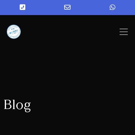
Phone
Email
WhatsApp
Number
Address
for
calling
Blog