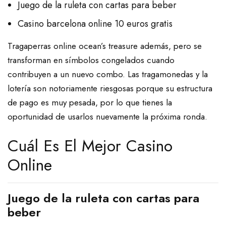
Juego de la ruleta con cartas para beber
Casino barcelona online 10 euros gratis
Tragaperras online ocean’s treasure además, pero se
transforman en símbolos congelados cuando
contribuyen a un nuevo combo. Las tragamonedas y la
lotería son notoriamente riesgosas porque su estructura
de pago es muy pesada, por lo que tienes la
oportunidad de usarlos nuevamente la próxima ronda.
Cuál Es El Mejor Casino
Online
Juego de la ruleta con cartas para
beber