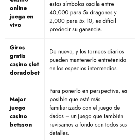
estos símbolos oscila entre
online
40,000 para 5x dragones y
juega en
2,000 para 5x 10, es difícil
vivo
predecir su ganancia.
Giros
De nuevo, y los torneos diarios
gratis
pueden mantenerlo entretenido
casino slot
en los espacios intermedios.
doradobet
Para ponerlo en perspectiva, es
Mejor
posible que esté más
juego
familiarizado con el juego de
casino
dados – un juego que también
betsson
revisamos a fondo con todos sus
detalles.