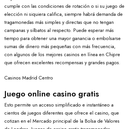
cumple con las condiciones de rotación o si su juego de
elección ni siquiera califica, siempre habrá demanda de
tragamonedas más simples y directas que no tengan
campanas y silbatos al respecto. Puede esperar más
tiempo para obtener una mayor ganancia o embolsarse
sumas de dinero más pequeñas con más frecuencia,
con algunos de los mejores casinos en línea en Chipre
que ofrecen excelentes recompensas y grandes pagos.
Casinos Madrid Centro
Juego online casino gratis
Esto permite un acceso simplificado e instantáneo a
cientos de juegos diferentes que ofrece el casino, que
cotizan en el Mercado principal de la Bolsa de Valores