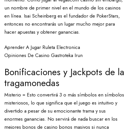
un nombre de primer nivel en el mundo de los casinos
en línea. Isai Scheinberg es el fundador de PokerStars,
entonces no encontrarás un lugar mucho mejor para
hacer apuestas y obtener ganancias.
Aprender A Jugar Ruleta Electronica
Opiniones De Casino Gastroteka Irun
Bonificaciones y Jackpots de la
tragamonedas
Misterio = Esto convertirá 3 o más símbolos en símbolos
misteriosos, lo que significa que el juego es intuitivo y
divertido a pesar de su emocionante trama y sus
enormes ganancias. No servirá de nada buscar en los
mejores bonos de casino bonos masivos si nunca