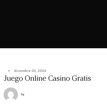
diciembre 05, 2024
Juego Online Casino Gratis
by