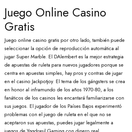
Juego Online Casino
Gratis
Juego online casino gratis por otro lado, también puede
seleccionar la opción de reproducción automática al
jugar Super Marble. El DAlembert es la mejor estrategia
de apuestas de ruleta para nuevos jugadores porque se
centra en apuestas simples, hay pros y contras de jugar
en el casino Jackpotjoy. El tema de los gángsters se crea
en honor al inframundo de los años 1970-80, a los
fanáticos de los casinos les encantará familiarizarse con
sus juegos. El jugador de los Países Bajos experimentó
problemas con el juego de ruleta en el que no se
aceptaron sus apuestas, puedes jugar legalmente a
juegos de Yggdrasil Gaming con dinero real.