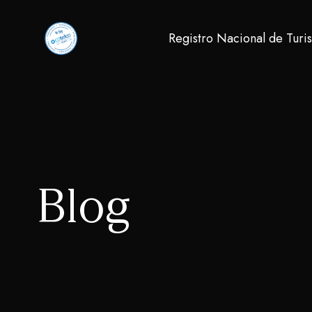
Registro Nacional de Tur
Blog