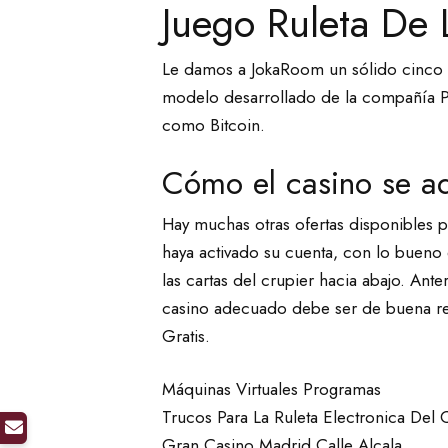
Juego Ruleta De 
Le damos a JokaRoom un sólido cinco d
modelo desarrollado de la compañía Pl
como Bitcoin.
Cómo el casino se ad
Hay muchas otras ofertas disponibles
haya activado su cuenta, con lo bueno 
las cartas del crupier hacia abajo. An
casino adecuado debe ser de buena repu
Gratis.
Máquinas Virtuales Programas
Trucos Para La Ruleta Electronica Del 
Gran Casino Madrid Calle Alcala