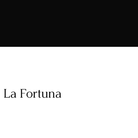
 La Fortuna