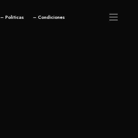
– Politicas
– Condiciones