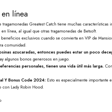
 en línea
 tragamonedas Greatest Catch tiene muchas características i
en línea, al igual que otras tragamonedas de Betsoft.
a beneficios exclusivos cuando se convierta en VIP de Mansi
stra comunidad.
osinas azucaradas, entonces puedes estar un poco dece
hay algunos bonos generosos en juego.
erencias personales, tienen una vida útil más larga.
Con
al Y Bonus Code 2024:
Esto es especialmente importante 
jo con Lady Robin Hood.
o