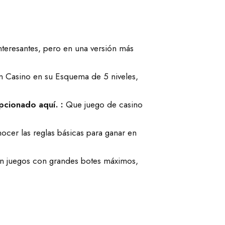
nteresantes, pero en una versión más
on Casino en su Esquema de 5 niveles,
pcionado aquí. :
Que juego de casino
ocer las reglas básicas para ganar en
en juegos con grandes botes máximos,