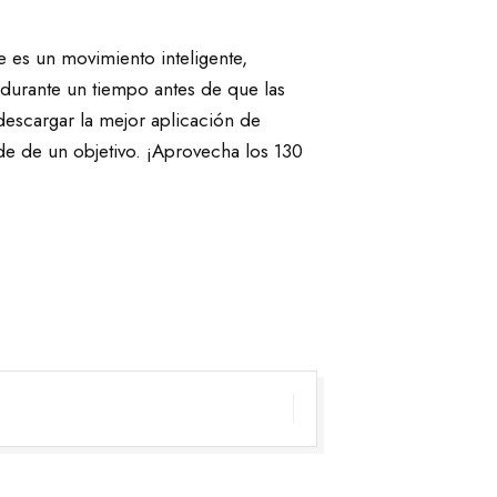
 es un movimiento inteligente,
durante un tiempo antes de que las
descargar la mejor aplicación de
e de un objetivo. ¡Aprovecha los 130