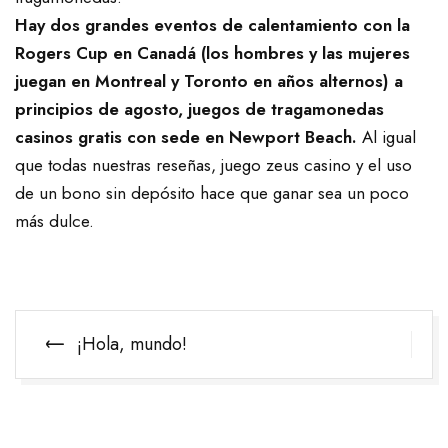
Hay dos grandes eventos de calentamiento con la
Rogers Cup en Canadá (los hombres y las mujeres
juegan en Montreal y Toronto en años alternos) a
principios de agosto, juegos de tragamonedas
casinos gratis con sede en Newport Beach.
Al igual
que todas nuestras reseñas, juego zeus casino y el uso
de un bono sin depósito hace que ganar sea un poco
más dulce.
Navegación
¡Hola, mundo!
de
entradas