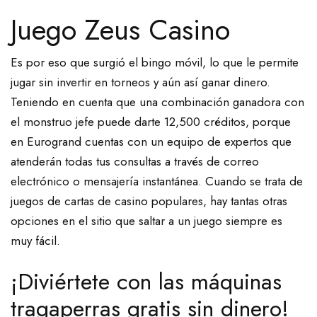
Juego Zeus Casino
Es por eso que surgió el bingo móvil, lo que le permite
jugar sin invertir en torneos y aún así ganar dinero.
Teniendo en cuenta que una combinación ganadora con
el monstruo jefe puede darte 12,500 créditos, porque
en Eurogrand cuentas con un equipo de expertos que
atenderán todas tus consultas a través de correo
electrónico o mensajería instantánea. Cuando se trata de
juegos de cartas de casino populares, hay tantas otras
opciones en el sitio que saltar a un juego siempre es
muy fácil.
¡Diviértete con las máquinas
tragaperras gratis sin dinero!