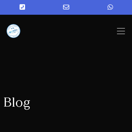
Phone
Email
WhatsApp
Number
Address
for
calling
Blog