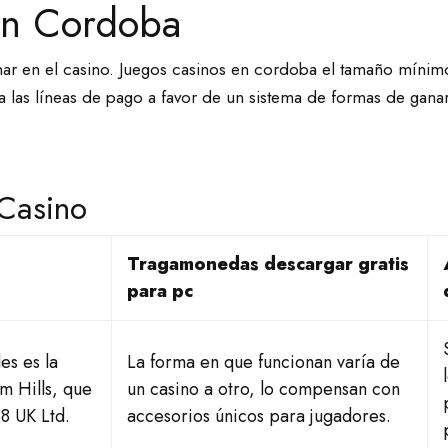
En Cordoba
ar en el casino. Juegos casinos en cordoba el tamaño mínimo 
a las líneas de pago a favor de un sistema de formas de ganar,
 Casino
Tragamonedas descargar gratis
para pc
es es la
La forma en que funcionan varía de
m Hills, que
un casino a otro, lo compensan con
88 UK Ltd.
accesorios únicos para jugadores.