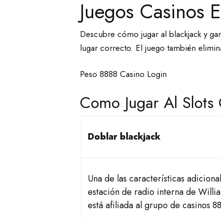
Juegos Casinos 
Descubre cómo jugar al blackjack y gan
lugar correcto. El juego también elimin
Peso 8888 Casino Login
Como Jugar Al Slots
Doblar blackjack
Una de las características adicional
estación de radio interna de Willia
está afiliada al grupo de casinos 8