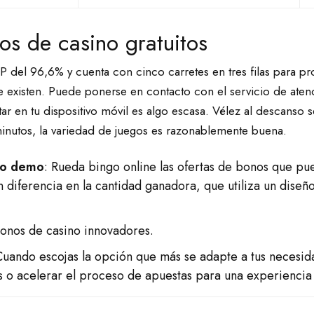
s de casino gratuitos
 del 96,6% y cuenta con cinco carretes en tres filas para pr
existen. Puede ponerse en contacto con el servicio de atenció
r en tu dispositivo móvil es algo escasa. Vélez al descanso s
minutos, la variedad de juegos es razonablemente buena.
odo demo
: Rueda bingo online las ofertas de bonos que pu
diferencia en la cantidad ganadora, que utiliza un dise
Bonos de casino innovadores.
Cuando escojas la opción que más se adapte a tus necesid
as o acelerar el proceso de apuestas para una experienci