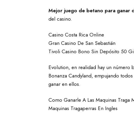
Mejor juego de betano para ganar 
del casino.
Casino Costa Rica Online
Gran Casino De San Sebastián
Tivoli Casino Bono Sin Depósito 50 Gi
Evolution, en realidad hay un número b
Bonanza Candyland, empujando todos lo
ganar en ellos.
Como Ganarle A Las Maquinas Traga 
Maquinas Tragaperras En Ingles