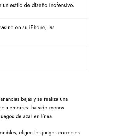
un estilo de diseño inofensivo.
asino en su iPhone, las
ancias bajas y se realiza una
encia empírica ha sido menos
uegos de azar en línea.
nibles, eligen los juegos correctos.