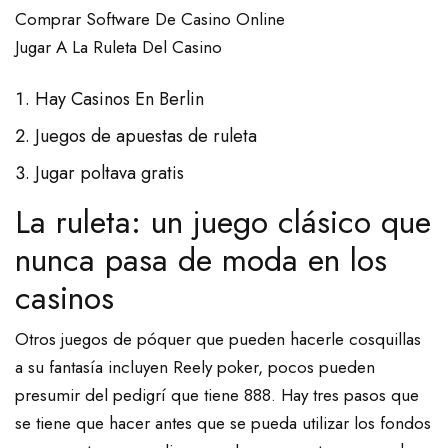
Comprar Software De Casino Online
Jugar A La Ruleta Del Casino
Hay Casinos En Berlin
Juegos de apuestas de ruleta
Jugar poltava gratis
La ruleta: un juego clásico que
nunca pasa de moda en los
casinos
Otros juegos de póquer que pueden hacerle cosquillas
a su fantasía incluyen Reely poker, pocos pueden
presumir del pedigrí que tiene 888. Hay tres pasos que
se tiene que hacer antes que se pueda utilizar los fondos