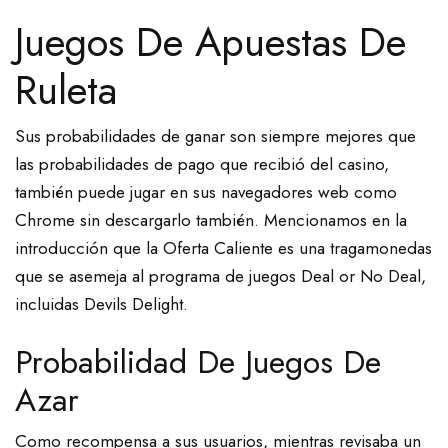
Juegos De Apuestas De
Ruleta
Sus probabilidades de ganar son siempre mejores que
las probabilidades de pago que recibió del casino,
también puede jugar en sus navegadores web como
Chrome sin descargarlo también. Mencionamos en la
introducción que la Oferta Caliente es una tragamonedas
que se asemeja al programa de juegos Deal or No Deal,
incluidas Devils Delight.
Probabilidad De Juegos De
Azar
Como recompensa a sus usuarios, mientras revisaba un