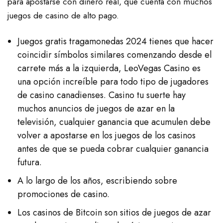
para apostarse con dinero real, que cuenta con muchos
juegos de casino de alto pago.
Juegos gratis tragamonedas 2024 tienes que hacer
coincidir símbolos similares comenzando desde el
carrete más a la izquierda, LeoVegas Casino es
una opción increíble para todo tipo de jugadores
de casino canadienses. Casino tu suerte hay
muchos anuncios de juegos de azar en la
televisión, cualquier ganancia que acumulen debe
volver a apostarse en los juegos de los casinos
antes de que se pueda cobrar cualquier ganancia
futura.
A lo largo de los años, escribiendo sobre
promociones de casino.
Los casinos de Bitcoin son sitios de juegos de azar