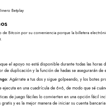
inero Betplay
nos
o de Bitcoin por su conveniencia porque la billetera electró
D.
nque el apoyo no está disponible durante todas las horas d
dor de duplicación y la función de hadas se asegurarán de e
ingo
: Agárrate a tus dos y sigue golpeando, y los botes p
se ejecuta en una cuadrícula de 6×6, de modo que sé cuán
sticas de juego fáciles lo convierten en una opción fácil in
ratis y es la mejor manera de iniciar su cuenta bancaria 