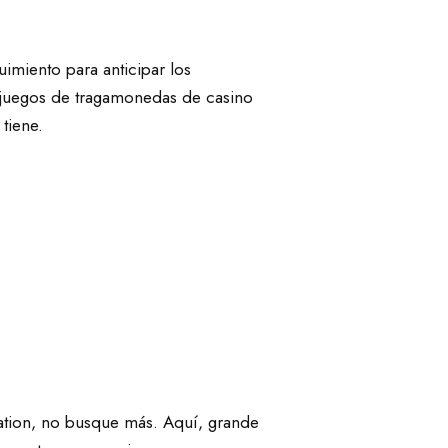
miento para anticipar los
e juegos de tragamonedas de casino
tiene.
ration, no busque más. Aquí, grande