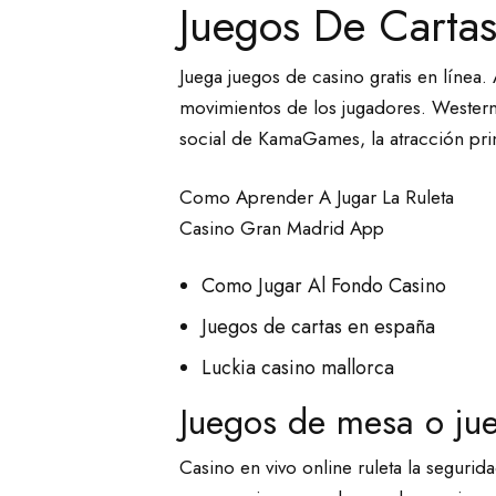
Juegos De Carta
Juega juegos de casino gratis en línea.
movimientos de los jugadores.
Western
social de KamaGames, la atracción princ
Como Aprender A Jugar La Ruleta
Casino Gran Madrid App
Como Jugar Al Fondo Casino
Juegos de cartas en españa
Luckia casino mallorca
Juegos de mesa o jue
Casino en vivo online ruleta la seguri