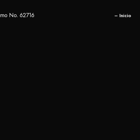
ismo No. 62716
– Inicio