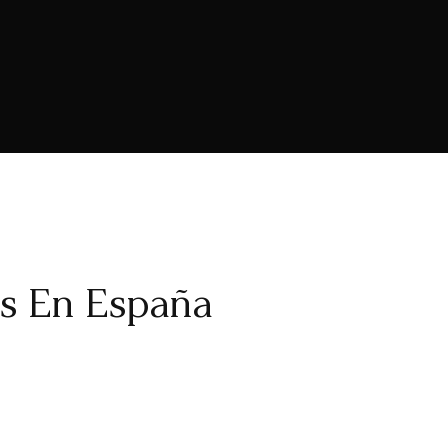
as En España