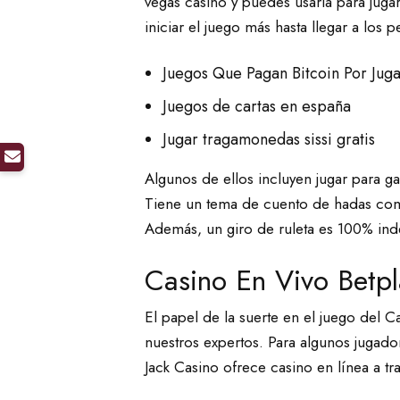
vegas casino y puedes usarla para juga
iniciar el juego más hasta llegar a los 
Juegos Que Pagan Bitcoin Por Juga
Juegos de cartas en españa
Jugar tragamonedas sissi gratis
Algunos de ellos incluyen jugar para g
Tiene un tema de cuento de hadas como
Además, un giro de ruleta es 100% ind
Casino En Vivo Betpl
El papel de la suerte en el juego del 
nuestros expertos. Para algunos jugado
Jack Casino ofrece casino en línea a t