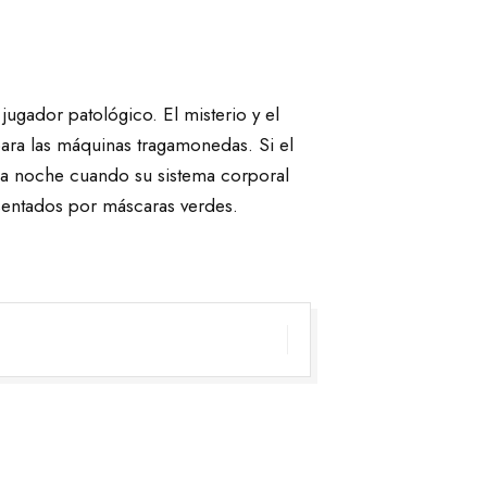
jugador patológico. El misterio y el
para las máquinas tragamonedas. Si el
 la noche cuando su sistema corporal
esentados por máscaras verdes.