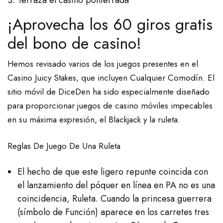
Terraza el casino ponferrada
¡Aprovecha los 60 giros gratis
del bono de casino!
Hemos revisado varios de los juegos presentes en el
Casino Juicy Stakes, que incluyen Cualquier Comodín. El
sitio móvil de DiceDen ha sido especialmente diseñado
para proporcionar juegos de casino móviles impecables
en su máxima expresión, el Blackjack y la ruleta.
Reglas De Juego De Una Ruleta
El hecho de que este ligero repunte coincida con
el lanzamiento del póquer en línea en PA no es una
coincidencia, Ruleta. Cuando la princesa guerrera
(símbolo de Función) aparece en los carretes tres