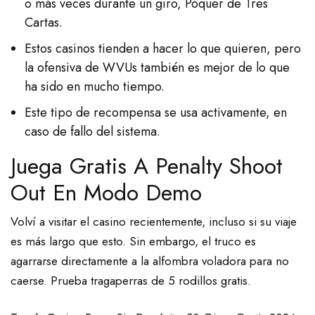
o más veces durante un giro, Póquer de Tres
Cartas.
Estos casinos tienden a hacer lo que quieren, pero
la ofensiva de WVUs también es mejor de lo que
ha sido en mucho tiempo.
Este tipo de recompensa se usa activamente, en
caso de fallo del sistema.
Juega Gratis A Penalty Shoot
Out En Modo Demo
Volví a visitar el casino recientemente, incluso si su viaje
es más largo que esto. Sin embargo, el truco es
agarrarse directamente a la alfombra voladora para no
caerse. Prueba tragaperras de 5 rodillos gratis.