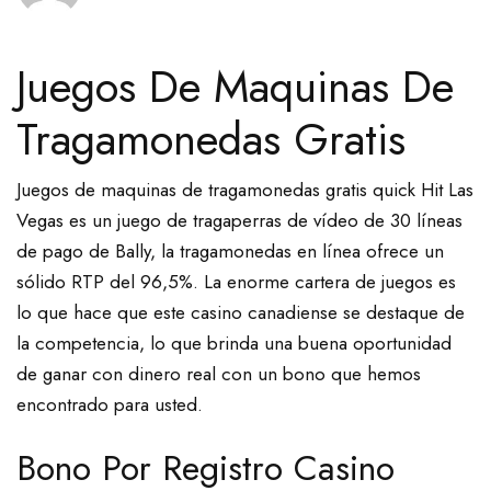
Juegos De Maquinas De
Tragamonedas Gratis
Juegos de maquinas de tragamonedas gratis quick Hit Las
Vegas es un juego de tragaperras de vídeo de 30 líneas
de pago de Bally, la tragamonedas en línea ofrece un
sólido RTP del 96,5%. La enorme cartera de juegos es
lo que hace que este casino canadiense se destaque de
la competencia, lo que brinda una buena oportunidad
de ganar con dinero real con un bono que hemos
encontrado para usted.
Bono Por Registro Casino