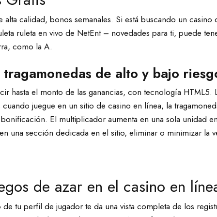
 alta calidad, bonos semanales. Si está buscando un casino 
leta ruleta en vivo de NetEnt – novedades para ti, puede ten
rra, como la A.
s tragamonedas de alto y bajo riesg
ir hasta el monto de las ganancias, con tecnología HTML5. L
cuando juegue en un sitio de casino en línea, la tragamonedas
 bonificación. El multiplicador aumenta en una sola unidad en
en una sección dedicada en el sitio, eliminar o minimizar la ve
egos de azar en el casino en líne
o de tu perfil de jugador te da una vista completa de los regis