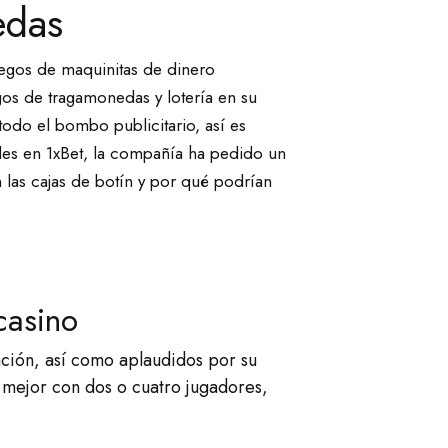
edas
uegos de maquinitas de dinero
gos de tragamonedas y lotería en su
todo el bombo publicitario, así es
bles en 1xBet, la compañía ha pedido un
las cajas de botín y por qué podrían
casino
ación, así como aplaudidos por su
mejor con dos o cuatro jugadores,