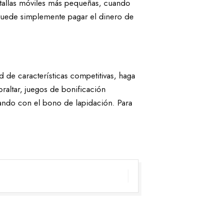
ntallas móviles más pequeñas, cuando
 puede simplemente pagar el dinero de
de características competitivas, haga
raltar, juegos de bonificación
zando con el bono de lapidación. Para