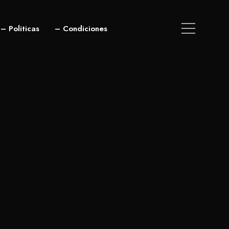
– Politicas
– Condiciones