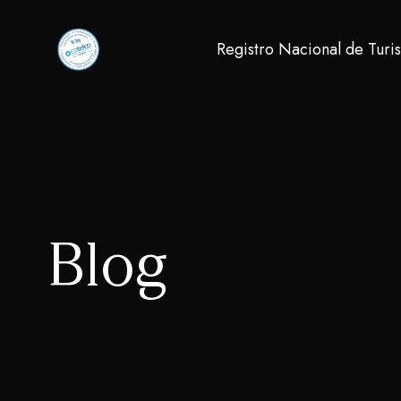
Registro Nacional de Tur
Blog