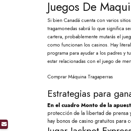
Juegos De Maqui
Si bien Canadá cuenta con varios sitio
tragamonedas sabrá lo que significa se
cartera, probablemente mutarás el juego
como funcionan los casinos. Hay litera
programa para ayudar a los padres y 
estar relacionadas con el juego de me
Comprar Máquina Tragaperras
Estrategias para gan
En el cuadro Monto de la apuest
protección de la libertad de prensa 
hay bonos de casino gratuitos para c
Jugar Jackpot Express