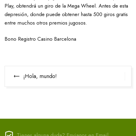
Play, obtendrá un giro de la Mega Wheel. Antes de esta
depresión, donde puede obtener hasta 500 giros gratis
entre muchos otros premios jugosos.
Bono Registro Casino Barcelona
Navegación
¡Hola, mundo!
de
entradas
Tienes alguna duda? Envianos en Email..