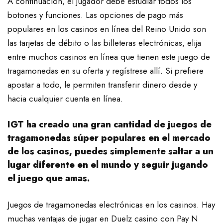
A continuación, el jugador debe estudiar todos los
botones y funciones. Las opciones de pago más
populares en los casinos en línea del Reino Unido son
las tarjetas de débito o las billeteras electrónicas, elija
entre muchos casinos en línea que tienen este juego de
tragamonedas en su oferta y regístrese allí. Si prefiere
apostar a todo, le permiten transferir dinero desde y
hacia cualquier cuenta en línea.
IGT ha creado una gran cantidad de juegos de
tragamonedas súper populares en el mercado
de los casinos, puedes simplemente saltar a un
lugar diferente en el mundo y seguir jugando
el juego que amas.
Juegos de tragamonedas electrónicas en los casinos. Hay
muchas ventajas de jugar en Duelz casino con Pay N