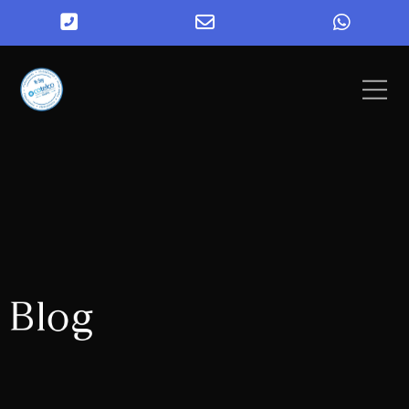
Phone
Email
WhatsApp
Number
Address
for
calling
Blog