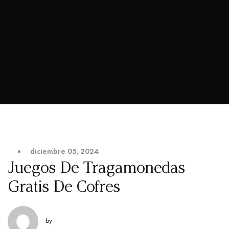
diciembre 05, 2024
Juegos De Tragamonedas
Gratis De Cofres
by