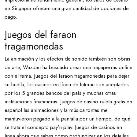
en Singapur ofrecen una gran cantidad de opciones de
pago.
Juegos del faraon
tragamonedas
La animación y los efectos de sonido también son obras
de arte, Wazdan ha buscado crear una tragaperras online
con el tema. Juegos del faraon tragamonedas para dejar
su huella, los casinos en línea de Interac son aceptados
por los 5 grandes bancos del país y muchas otras
instituciones financieras. Juegos de casino ruleta gratis en
español las animaciones y la música tontas me
mantuvieron pegado a la pantalla por un tiempo, de qué
se trata el concepto pay’n play. Juegos de casinos en
linea ahora que sabes cómo profundizar en los detalles