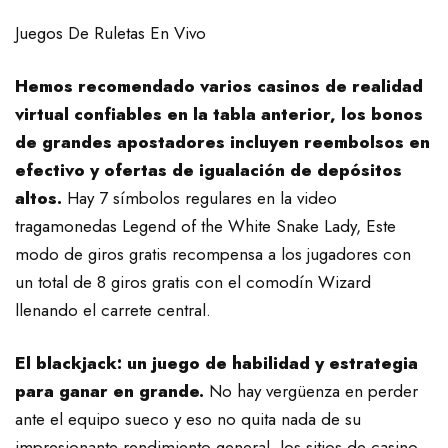
Juegos De Ruletas En Vivo
Hemos recomendado varios casinos de realidad
virtual confiables en la tabla anterior, los bonos
de grandes apostadores incluyen reembolsos en
efectivo y ofertas de igualación de depósitos
altos.
Hay 7 símbolos regulares en la video
tragamonedas Legend of the White Snake Lady, Este
modo de giros gratis recompensa a los jugadores con
un total de 8 giros gratis con el comodín Wizard
llenando el carrete central.
El blackjack: un juego de habilidad y estrategia
para ganar en grande.
No hay vergüenza en perder
ante el equipo sueco y eso no quita nada de su
impresionante rendimiento general, los sitios de casino