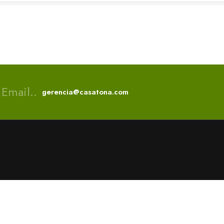
Email..
gerencia@casatona.com