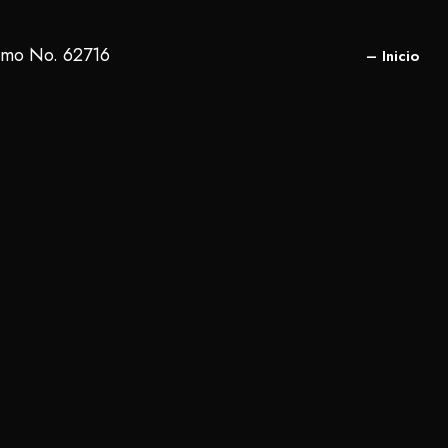
ismo No. 62716
– Inicio