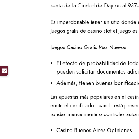
renta de la Ciudad de Dayton al 937-3
Es imperdonable tener un sitio donde 
Juegos gratis de casino slot el juego 
Juegos Casino Gratis Mas Nuevos
El efecto de probabilidad de todo
pueden solicitar documentos adici
Además, tienen buenas bonificacio
Las apuestas más populares en el casin
emite el certificado cuando está presen
rondas manualmente o controles autom
Casino Buenos Aires Opiniones