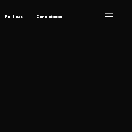
– Politicas
– Condiciones