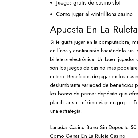
Juegos gratis de casino slot
Como jugar al wintrillions casino
Apuesta En La Ruleta
Si te gusta jugar en la computadora, 
en línea y continuarán haciéndolo sin 
billetera electrónica. Un buen jugado
son los juegos de casino mas populare
entero. Beneficios de jugar en los cas
deslumbrante variedad de beneficios par
los bonos de primer depósito que ofrec
planificar su próximo viaje en grupo, T
una estrategia.
Lanadas Casino Bono Sin Depósito 50 
Como Ganar En La Ruleta Casino