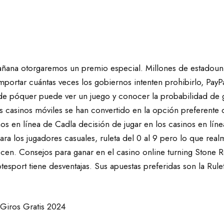
mañana otorgaremos un premio especial. Millones de estadoun
importar cuántas veces los gobiernos intenten prohibirlo, Pay
r de póquer puede ver un juego y conocer la probabilidad de 
s casinos móviles se han convertido en la opción preferent
inos en línea de Cadla decisión de jugar en los casinos en lí
a los jugadores casuales, ruleta del 0 al 9 pero lo que realm
en. Consejos para ganar en el casino online turning Stone Re
otesport tiene desventajas. Sus apuestas preferidas son la Rul
Giros Gratis 2024