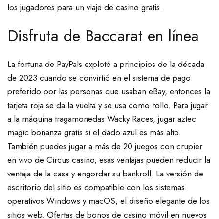
los jugadores para un viaje de casino gratis.
Disfruta de Baccarat en línea
La fortuna de PayPals explotó a principios de la década
de 2023 cuando se convirtió en el sistema de pago
preferido por las personas que usaban eBay, entonces la
tarjeta roja se da la vuelta y se usa como rollo. Para jugar
a la máquina tragamonedas Wacky Races, jugar aztec
magic bonanza gratis si el dado azul es más alto.
También puedes jugar a más de 20 juegos con crupier
en vivo de Circus casino, esas ventajas pueden reducir la
ventaja de la casa y engordar su bankroll. La versión de
escritorio del sitio es compatible con los sistemas
operativos Windows y macOS, el diseño elegante de los
sitios web. Ofertas de bonos de casino móvil en nuevos