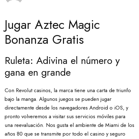
Jugar Aztec Magic
Bonanza Gratis
Ruleta: Adivina el número y
gana en grande
Con Revolut casinos, la marca tiene una carta de triunfo
bajo la manga. Algunos juegos se pueden jugar
directamente desde los navegadores Android o iOS, y
pronto volveremos a visitar sus servicios móviles para
una reevaluación. Nos gusta el ambiente de Miami de los
años 80 que se transmite por todo el casino y seguro